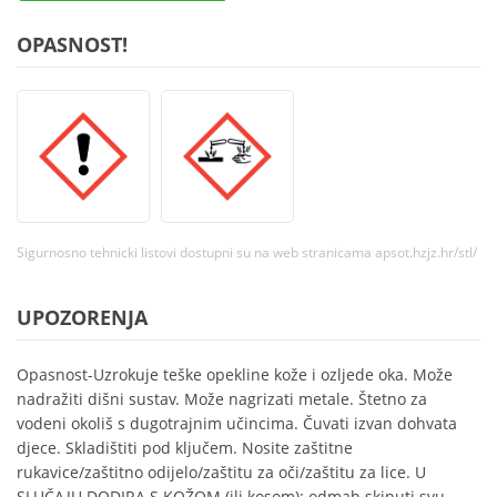
OPASNOST!
Sigurnosno tehnicki listovi dostupni su na web stranicama apsot.hzjz.hr/stl/
UPOZORENJA
Opasnost-Uzrokuje teške opekline kože i ozljede oka. Može
nadražiti dišni sustav. Može nagrizati metale. Štetno za
vodeni okoliš s dugotrajnim učincima. Čuvati izvan dohvata
djece. Skladištiti pod ključem. Nosite zaštitne
rukavice/zaštitno odijelo/zaštitu za oči/zaštitu za lice. U
SLUČAJU DODIRA S KOŽOM (ili kosom): odmah skinuti svu