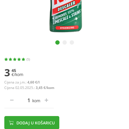
(5)
3
45
€/kom
Cijena za j.m.:
4,60 €/l
Cijena 02.05.2025.:
3,45 €/kom
kom
DODAJ U KOŠARICU