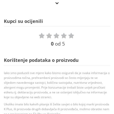
Kupci su ocijenili
0
od 5
Korištenje podataka o proizvodu
Iako smo poduzeli sve mjere kako bismo osigurali da je svaka informacija o
proizvodima točna, prehrambeni proizvodi se često mijenjaju te se
slijedom navedenoga sastojci, količina sastojaka, nutritivna vrijednost,
alergeni mogu promjeniti. Prije konzumacije trebali biste uvijek pročitati
etiketu tj. deklaraciju proizvoda, a ne se oslanjati isključivo na informacije
koje su objavljene na web stranici.
Ukoliko imate bilo kakvih pitanja ili želite savjet o bilo kojoj marki proizvoda
K Plus, ili proizvoda drugih dobavljača ili proizvođača, molimo obratite nam
se s povjerenjem na Službu za Korisnike.