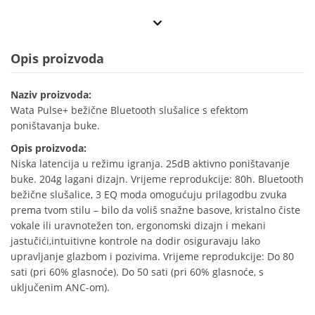
Opis proizvoda
Naziv proizvoda:
Wata Pulse+ bežične Bluetooth slušalice s efektom
poništavanja buke.
Opis proizvoda:
Niska latencija u režimu igranja. 25dB aktivno poništavanje
buke. 204g lagani dizajn. Vrijeme reprodukcije: 80h. Bluetooth
bežične slušalice, 3 EQ moda omogućuju prilagodbu zvuka
prema tvom stilu – bilo da voliš snažne basove, kristalno čiste
vokale ili uravnotežen ton, ergonomski dizajn i mekani
jastučići,intuitivne kontrole na dodir osiguravaju lako
upravljanje glazbom i pozivima. Vrijeme reprodukcije: Do 80
sati (pri 60% glasnoće). Do 50 sati (pri 60% glasnoće, s
uključenim ANC-om).