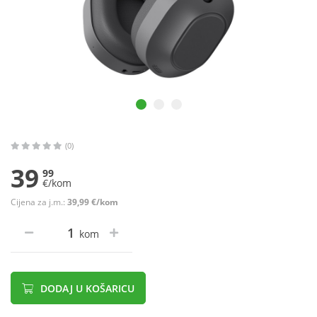
(0)
39
99
€/kom
Cijena za j.m.:
39,99 €/kom
kom
DODAJ U KOŠARICU