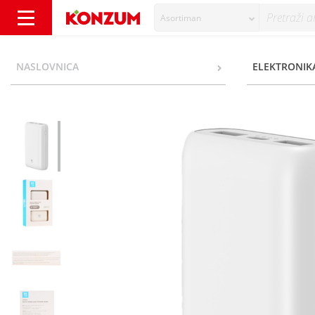
Asortiman
Wata Prijenosni punjač 10000 mAh - Konzum
NASLOVNICA
ELEKTRONIKA