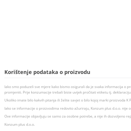
Korištenje podataka o proizvodu
Iako smo poduzeli sve mjere kako bismo osigurali da je svaka informacija o pr
promjeniti. Prije konzumacije trebali biste uvijek pročitati etiketu tj. deklaraci
Ukoliko imate bilo kakvih pitanja ili želite savjet o bilo kojoj marki proizvoda
Iako se informacije o proizvodima redovito ažuriraju, Konzum plus d.o.o. nije
Ove informacije objavljuju se samo za osobne potrebe, a nije ih dozvoljeno rep
Konzum plus d.o.o.