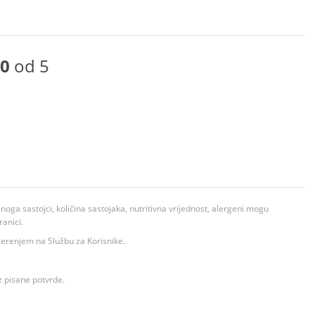
0
od 5
ga sastojci, količina sastojaka, nutritivna vrijednost, alergeni mogu
ranici.
ovjerenjem na Službu za Korisnike.
z pisane potvrde.