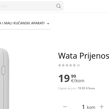
 I MALI KUĆANSKI APARATI
Wata Prijeno
(0)
19
99
€/kom
Cijena za j.m.:
19,99 €/kom
kom