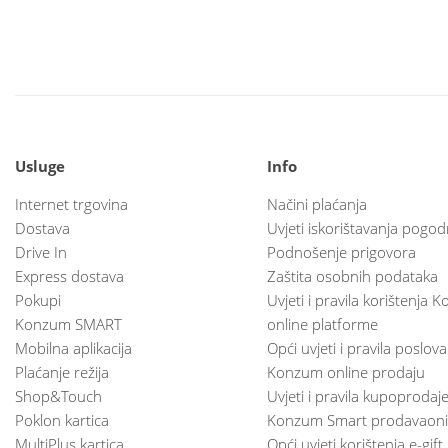
Usluge
Info
Internet trgovina
Načini plaćanja
Dostava
Uvjeti iskorištavanja pogod
Drive In
Podnošenje prigovora
Express dostava
Zaštita osobnih podataka
Pokupi
Uvjeti i pravila korištenja
Konzum SMART
online platforme
Mobilna aplikacija
Opći uvjeti i pravila poslov
Plaćanje režija
Konzum online prodaju
Shop&Touch
Uvjeti i pravila kupoprodaj
Poklon kartica
Konzum Smart prodavaoni
MultiPlus kartica
Opći uvjeti korištenja e-gift