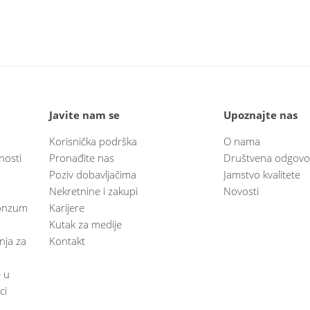
Javite nam se
Upoznajte nas
Korisnička podrška
O nama
nosti
Pronađite nas
Društvena odgovo
Poziv dobavljačima
Jamstvo kvalitete
Nekretnine i zakupi
Novosti
 Konzum
Karijere
Kutak za medije
anja za
Kontakt
e u
ci