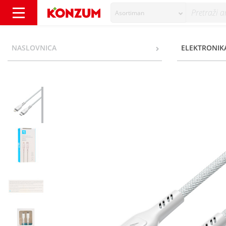
Asortiman
Wata Kabel USB-C na lightning pleteni 1,0 m
NASLOVNICA
ELEKTRONIKA