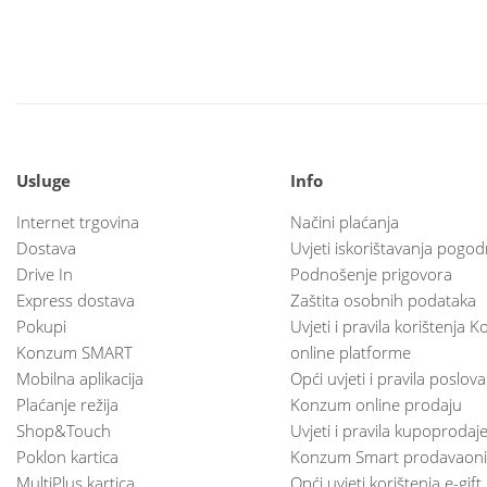
Usluge
Info
Internet trgovina
Načini plaćanja
Dostava
Uvjeti iskorištavanja pogod
Drive In
Podnošenje prigovora
Express dostava
Zaštita osobnih podataka
Pokupi
Uvjeti i pravila korištenja
Konzum SMART
online platforme
Mobilna aplikacija
Opći uvjeti i pravila poslov
Plaćanje režija
Konzum online prodaju
Shop&Touch
Uvjeti i pravila kupoprodaj
Poklon kartica
Konzum Smart prodavaoni
MultiPlus kartica
Opći uvjeti korištenja e-gift