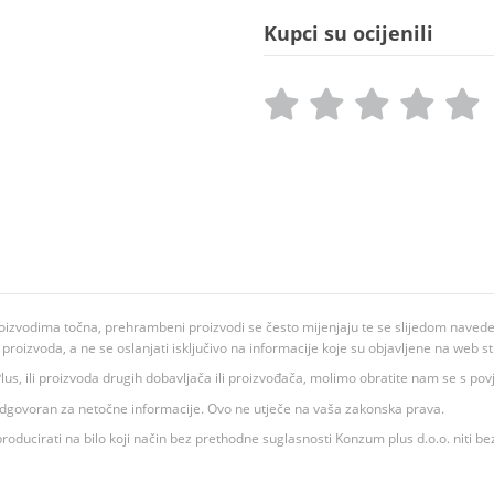
Kupci su ocijenili
oizvodima točna, prehrambeni proizvodi se često mijenjaju te se slijedom navedeno
ju proizvoda, a ne se oslanjati isključivo na informacije koje su objavljene na web st
 K Plus, ili proizvoda drugih dobavljača ili proizvođača, molimo obratite nam se s p
 odgovoran za netočne informacije. Ovo ne utječe na vaša zakonska prava.
roducirati na bilo koji način bez prethodne suglasnosti Konzum plus d.o.o. niti be