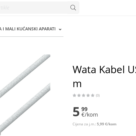
 - Konzum
 I MALI KUĆANSKI APARATI
Wata Kabel US
m
(0)
5
99
€/kom
Cijena za j.m.:
5,99 €/kom