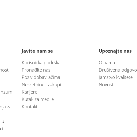
Javite nam se
Upoznajte nas
Korisnička podrška
O nama
nosti
Pronađite nas
Društvena odgovo
Poziv dobavljačima
Jamstvo kvalitete
Nekretnine i zakupi
Novosti
 Konzum
Karijere
Kutak za medije
anja za
Kontakt
e u
ci