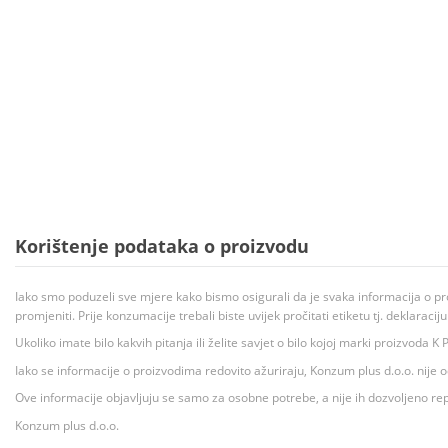
Korištenje podataka o proizvodu
Iako smo poduzeli sve mjere kako bismo osigurali da je svaka informacija o pr
promjeniti. Prije konzumacije trebali biste uvijek pročitati etiketu tj. deklaraci
Ukoliko imate bilo kakvih pitanja ili želite savjet o bilo kojoj marki proizvoda
Iako se informacije o proizvodima redovito ažuriraju, Konzum plus d.o.o. nije
Ove informacije objavljuju se samo za osobne potrebe, a nije ih dozvoljeno rep
Konzum plus d.o.o.