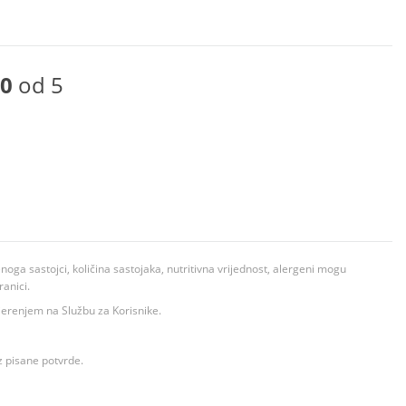
0
od 5
ga sastojci, količina sastojaka, nutritivna vrijednost, alergeni mogu
ranici.
ovjerenjem na Službu za Korisnike.
z pisane potvrde.