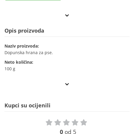
Opis proizvoda
Naziv proizvoda:
Dopunska hrana za pse.
Neto količina:
100 g
Kupci su ocijenili
0
od 5