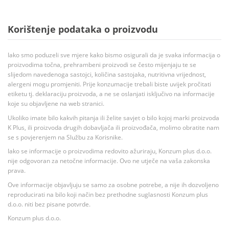
Korištenje podataka o proizvodu
Iako smo poduzeli sve mjere kako bismo osigurali da je svaka informacija o
proizvodima točna, prehrambeni proizvodi se često mijenjaju te se
slijedom navedenoga sastojci, količina sastojaka, nutritivna vrijednost,
alergeni mogu promjeniti. Prije konzumacije trebali biste uvijek pročitati
etiketu tj. deklaraciju proizvoda, a ne se oslanjati isključivo na informacije
koje su objavljene na web stranici.
Ukoliko imate bilo kakvih pitanja ili želite savjet o bilo kojoj marki proizvoda
K Plus, ili proizvoda drugih dobavljača ili proizvođača, molimo obratite nam
se s povjerenjem na Službu za Korisnike.
Iako se informacije o proizvodima redovito ažuriraju, Konzum plus d.o.o.
nije odgovoran za netočne informacije. Ovo ne utječe na vaša zakonska
prava.
Ove informacije objavljuju se samo za osobne potrebe, a nije ih dozvoljeno
reproducirati na bilo koji način bez prethodne suglasnosti Konzum plus
d.o.o. niti bez pisane potvrde.
Konzum plus d.o.o.