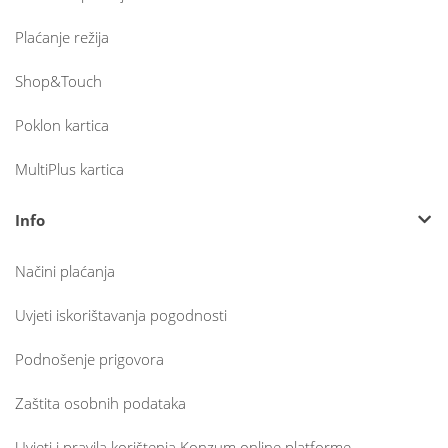
Plaćanje režija
Shop&Touch
Poklon kartica
MultiPlus kartica
Info
Načini plaćanja
Uvjeti iskorištavanja pogodnosti
Podnošenje prigovora
Zaštita osobnih podataka
Uvjeti i pravila korištenja Konzum online platforme