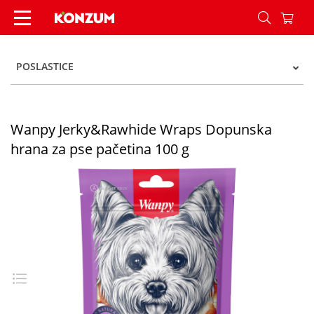
Wanpy Jerky&Rawhide Wraps Dopunska hrana za 
POSLASTICE
Wanpy Jerky&Rawhide Wraps Dopunska
hrana za pse pačetina 100 g