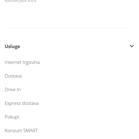
Konzum plus d.o.o.
Usluge
Internet trgovina
Dostava
Drive In
Express dostava
Pokupi
Konzum SMART