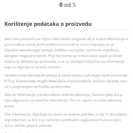
0
od 5
Korištenje podataka o proizvodu
Iako smo poduzeli sve mjere kako bismo osigurali da je svaka informacija o
proizvodima točna, prehrambeni proizvodi se često mijenjaju te se
slijedom navedenoga sastojci, količina sastojaka, nutritivna vrijednost,
alergeni mogu promjeniti. Prije konzumacije trebali biste uvijek pročitati
etiketu tj. deklaraciju proizvoda, a ne se oslanjati isključivo na informacije
koje su objavljene na web stranici.
Ukoliko imate bilo kakvih pitanja ili želite savjet o bilo kojoj marki proizvoda
K Plus, ili proizvoda drugih dobavljača ili proizvođača, molimo obratite nam
se s povjerenjem na Službu za Korisnike.
Iako se informacije o proizvodima redovito ažuriraju, Konzum plus d.o.o.
nije odgovoran za netočne informacije. Ovo ne utječe na vaša zakonska
prava.
Ove informacije objavljuju se samo za osobne potrebe, a nije ih dozvoljeno
reproducirati na bilo koji način bez prethodne suglasnosti Konzum plus
d.o.o. niti bez pisane potvrde.