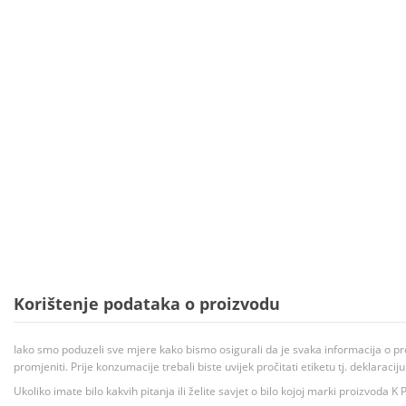
Korištenje podataka o proizvodu
Iako smo poduzeli sve mjere kako bismo osigurali da je svaka informacija o pr
promjeniti. Prije konzumacije trebali biste uvijek pročitati etiketu tj. deklaraci
Ukoliko imate bilo kakvih pitanja ili želite savjet o bilo kojoj marki proizvoda