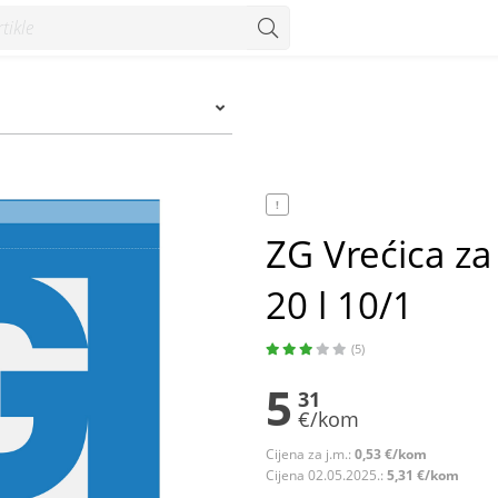
 10/1 - Konzum
!
ZG Vrećica za
20 l 10/1
(5)
5
31
€/kom
Cijena za j.m.:
0,53 €/kom
Cijena 02.05.2025.:
5,31 €/kom