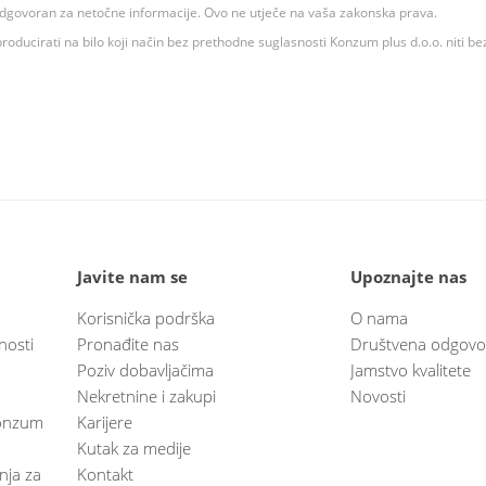
 odgovoran za netočne informacije. Ovo ne utječe na vaša zakonska prava.
roducirati na bilo koji način bez prethodne suglasnosti Konzum plus d.o.o. niti be
Javite nam se
Upoznajte nas
Korisnička podrška
O nama
nosti
Pronađite nas
Društvena odgovo
Poziv dobavljačima
Jamstvo kvalitete
Nekretnine i zakupi
Novosti
 Konzum
Karijere
Kutak za medije
anja za
Kontakt