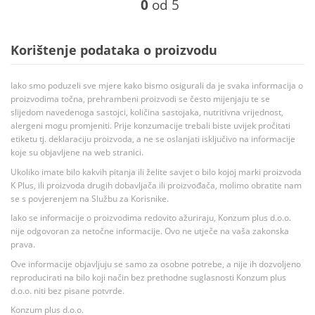
0
od 5
Korištenje podataka o proizvodu
Iako smo poduzeli sve mjere kako bismo osigurali da je svaka informacija o
proizvodima točna, prehrambeni proizvodi se često mijenjaju te se
slijedom navedenoga sastojci, količina sastojaka, nutritivna vrijednost,
alergeni mogu promjeniti. Prije konzumacije trebali biste uvijek pročitati
etiketu tj. deklaraciju proizvoda, a ne se oslanjati isključivo na informacije
koje su objavljene na web stranici.
Ukoliko imate bilo kakvih pitanja ili želite savjet o bilo kojoj marki proizvoda
K Plus, ili proizvoda drugih dobavljača ili proizvođača, molimo obratite nam
se s povjerenjem na Službu za Korisnike.
Iako se informacije o proizvodima redovito ažuriraju, Konzum plus d.o.o.
nije odgovoran za netočne informacije. Ovo ne utječe na vaša zakonska
prava.
Ove informacije objavljuju se samo za osobne potrebe, a nije ih dozvoljeno
reproducirati na bilo koji način bez prethodne suglasnosti Konzum plus
d.o.o. niti bez pisane potvrde.
Konzum plus d.o.o.