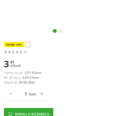
AKCIJA -25%
!
(0)
3
51
€/kom
Cijena za j.m.:
3,51 €/kom
NC 30 dana:
4,69 €/kom
Vrijedi do:
09.08.2026
kom
DODAJ U KOŠARICU