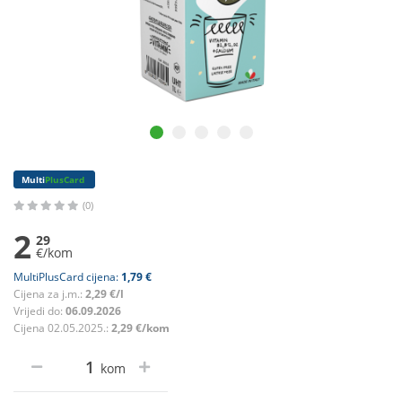
Multi
PlusCard
(0)
2
29
€/kom
MultiPlusCard cijena:
1,79 €
Cijena za j.m.:
2,29 €/l
Vrijedi do:
06.09.2026
Cijena 02.05.2025.:
2,29 €/kom
kom