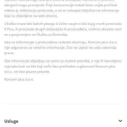
alergeni mogu promjeniti. Prije konzumacije trebali biste uvijek pročitati
etiketu tj. deklaraciju proizvoda, a ne se oslanjati isključivo na informacije
koje su objavljene na web stranici.
Ukoliko imate bilo kakvih pitanja ili želite savjet o bilo kojoj marki proizvoda
K Plus, ili proizvoda drugih dobavljača ili proizvođača, molimo obratite nam
se s povjerenjem na Službu za Korisnike.
Iako se informacije o proizvodima redovito ažuriraju, Konzum plus d.o.o.
nije odgovoran za netočne informacije. Ovo ne utječe na vaša zakonska
prava.
Ove informacije objavljuju se samo za osobne potrebe, a nije ih dozvoljeno
reproducirati na bilo koji način bez prethodne suglasnosti Konzum plus
d.o.o. niti bez pisane potvrde.
Konzum plus d.o.o.
Usluge