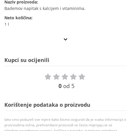
Naziv proizvoda:
Bademov napitak s kalcijem i vitaminima.
Neto količina:
1 l
Kupci su ocijenili
0
od 5
Korištenje podataka o proizvodu
Iako smo poduzeli sve mjere kako bismo osigurali da je svaka informacija o
proizvodima točna, prehrambeni proizvodi se često mijenjaju te se
slijedom navedenoga sastojci, količina sastojaka, nutritivna vrijednost,