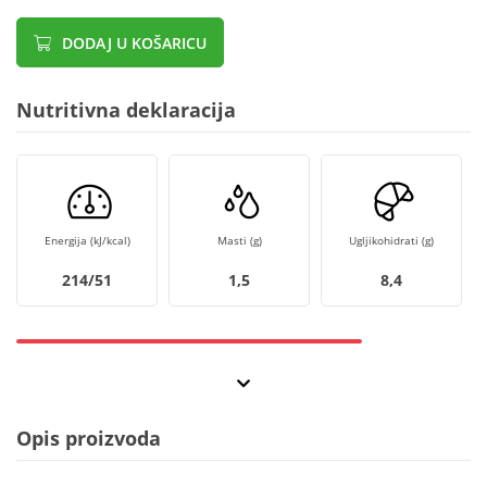
DODAJ U KOŠARICU
Nutritivna deklaracija
Energija (kJ/kcal)
Masti (g)
Ugljikohidrati (g)
214/51
1,5
8,4
Opis proizvoda