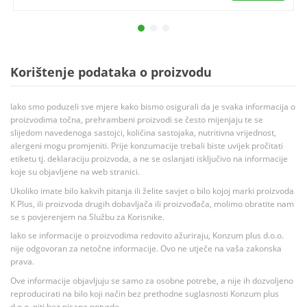
Korištenje podataka o proizvodu
Iako smo poduzeli sve mjere kako bismo osigurali da je svaka informacija o
proizvodima točna, prehrambeni proizvodi se često mijenjaju te se
slijedom navedenoga sastojci, količina sastojaka, nutritivna vrijednost,
alergeni mogu promjeniti. Prije konzumacije trebali biste uvijek pročitati
etiketu tj. deklaraciju proizvoda, a ne se oslanjati isključivo na informacije
koje su objavljene na web stranici.
Ukoliko imate bilo kakvih pitanja ili želite savjet o bilo kojoj marki proizvoda
K Plus, ili proizvoda drugih dobavljača ili proizvođača, molimo obratite nam
se s povjerenjem na Službu za Korisnike.
Iako se informacije o proizvodima redovito ažuriraju, Konzum plus d.o.o.
nije odgovoran za netočne informacije. Ovo ne utječe na vaša zakonska
prava.
Ove informacije objavljuju se samo za osobne potrebe, a nije ih dozvoljeno
reproducirati na bilo koji način bez prethodne suglasnosti Konzum plus
d.o.o. niti bez pisane potvrde.