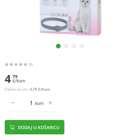
(0)
4
79
€/kom
Cijena za j.m.:
4,79 €/kom
kom
DODAJ U KOŠARICU