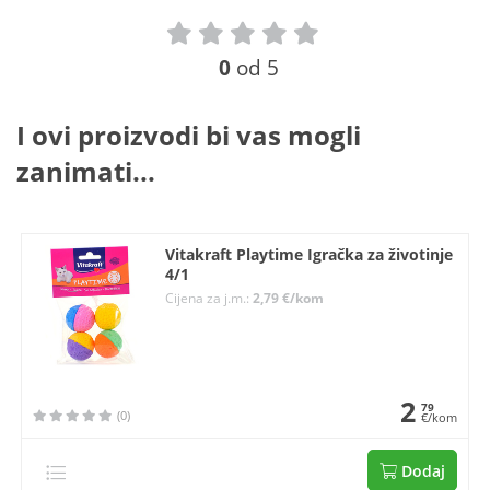
0
od 5
I ovi proizvodi bi vas mogli
zanimati...
Vitakraft Playtime Igračka za životinje
4/1
Cijena za j.m.:
2,79 €/kom
2
79
(0)
€/kom
Dodaj