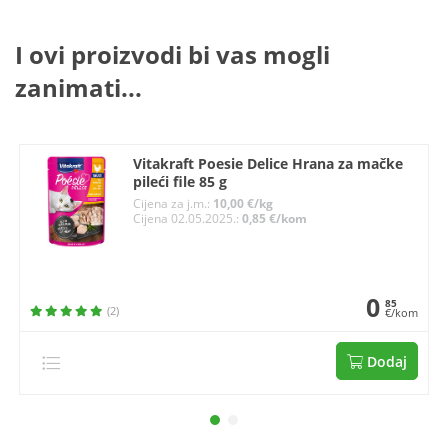
I ovi proizvodi bi vas mogli
zanimati...
Vitakraft Poesie Delice Hrana za mačke
pileći file 85 g
Cijena za j.m.:
10,00 €/kg
Cijena 02.05.2025.:
0,85 €/kom
0
85
(2)
€/kom
Dodaj