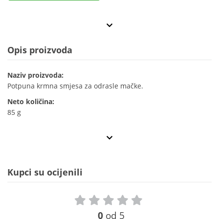
Opis proizvoda
Naziv proizvoda:
Potpuna krmna smjesa za odrasle mačke.
Neto količina:
85 g
Kupci su ocijenili
0
od 5