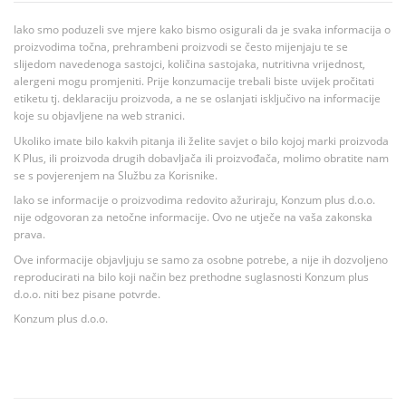
Iako smo poduzeli sve mjere kako bismo osigurali da je svaka informacija o
proizvodima točna, prehrambeni proizvodi se često mijenjaju te se
slijedom navedenoga sastojci, količina sastojaka, nutritivna vrijednost,
alergeni mogu promjeniti. Prije konzumacije trebali biste uvijek pročitati
etiketu tj. deklaraciju proizvoda, a ne se oslanjati isključivo na informacije
koje su objavljene na web stranici.
Ukoliko imate bilo kakvih pitanja ili želite savjet o bilo kojoj marki proizvoda
K Plus, ili proizvoda drugih dobavljača ili proizvođača, molimo obratite nam
se s povjerenjem na Službu za Korisnike.
Iako se informacije o proizvodima redovito ažuriraju, Konzum plus d.o.o.
nije odgovoran za netočne informacije. Ovo ne utječe na vaša zakonska
prava.
Ove informacije objavljuju se samo za osobne potrebe, a nije ih dozvoljeno
reproducirati na bilo koji način bez prethodne suglasnosti Konzum plus
d.o.o. niti bez pisane potvrde.
Konzum plus d.o.o.