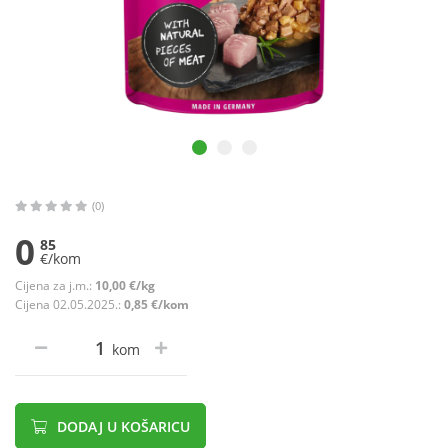
(0)
0
85
€/kom
Cijena za j.m.:
10,00 €/kg
Cijena 02.05.2025.:
0,85 €/kom
kom
DODAJ U KOŠARICU