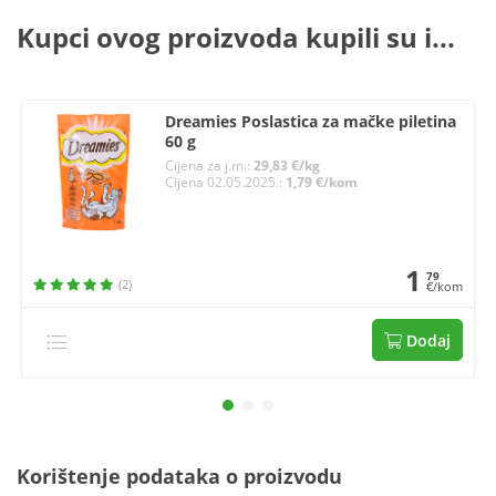
Kupci ovog proizvoda kupili su i...
Dreamies Poslastica za mačke piletina
60 g
Cijena za j.m.:
29,83 €/kg
Cijena 02.05.2025.:
1,79 €/kom
1
79
(2)
€/kom
Dodaj
Korištenje podataka o proizvodu