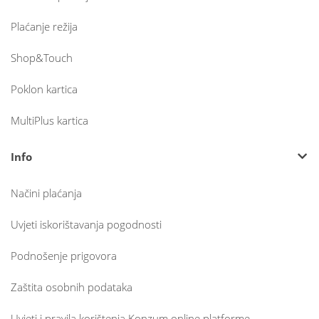
Plaćanje režija
Shop&Touch
Poklon kartica
MultiPlus kartica
Info
Načini plaćanja
Uvjeti iskorištavanja pogodnosti
Podnošenje prigovora
Zaštita osobnih podataka
Uvjeti i pravila korištenja Konzum online platforme