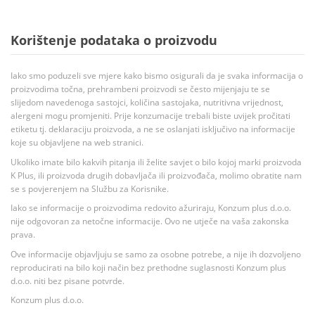
Korištenje podataka o proizvodu
Iako smo poduzeli sve mjere kako bismo osigurali da je svaka informacija o
proizvodima točna, prehrambeni proizvodi se često mijenjaju te se
slijedom navedenoga sastojci, količina sastojaka, nutritivna vrijednost,
alergeni mogu promjeniti. Prije konzumacije trebali biste uvijek pročitati
etiketu tj. deklaraciju proizvoda, a ne se oslanjati isključivo na informacije
koje su objavljene na web stranici.
Ukoliko imate bilo kakvih pitanja ili želite savjet o bilo kojoj marki proizvoda
K Plus, ili proizvoda drugih dobavljača ili proizvođača, molimo obratite nam
se s povjerenjem na Službu za Korisnike.
Iako se informacije o proizvodima redovito ažuriraju, Konzum plus d.o.o.
nije odgovoran za netočne informacije. Ovo ne utječe na vaša zakonska
prava.
Ove informacije objavljuju se samo za osobne potrebe, a nije ih dozvoljeno
reproducirati na bilo koji način bez prethodne suglasnosti Konzum plus
d.o.o. niti bez pisane potvrde.
Konzum plus d.o.o.