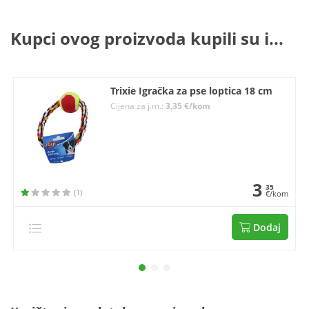
Kupci ovog proizvoda kupili su i...
Trixie Igračka za pse loptica 18 cm
Cijena za j.m.:
3,35 €/kom
3
35
(1)
€/kom
Dodaj