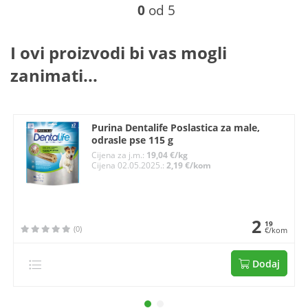
0
od 5
I ovi proizvodi bi vas mogli
zanimati...
Purina Dentalife Poslastica za male,
odrasle pse 115 g
Cijena za j.m.:
19,04 €/kg
Cijena 02.05.2025.:
2,19 €/kom
2
19
(0)
€/kom
Dodaj