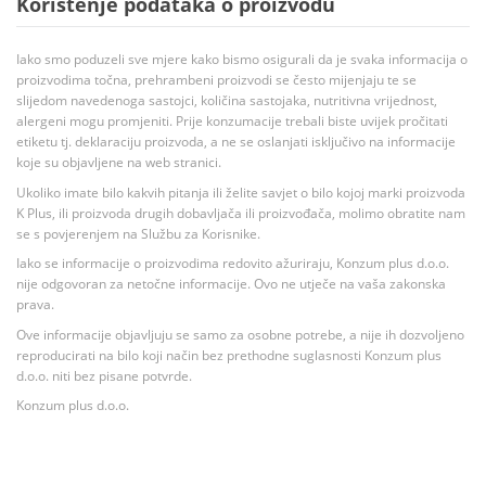
Korištenje podataka o proizvodu
Iako smo poduzeli sve mjere kako bismo osigurali da je svaka informacija o
proizvodima točna, prehrambeni proizvodi se često mijenjaju te se
slijedom navedenoga sastojci, količina sastojaka, nutritivna vrijednost,
alergeni mogu promjeniti. Prije konzumacije trebali biste uvijek pročitati
etiketu tj. deklaraciju proizvoda, a ne se oslanjati isključivo na informacije
koje su objavljene na web stranici.
Ukoliko imate bilo kakvih pitanja ili želite savjet o bilo kojoj marki proizvoda
K Plus, ili proizvoda drugih dobavljača ili proizvođača, molimo obratite nam
se s povjerenjem na Službu za Korisnike.
Iako se informacije o proizvodima redovito ažuriraju, Konzum plus d.o.o.
nije odgovoran za netočne informacije. Ovo ne utječe na vaša zakonska
prava.
Ove informacije objavljuju se samo za osobne potrebe, a nije ih dozvoljeno
reproducirati na bilo koji način bez prethodne suglasnosti Konzum plus
d.o.o. niti bez pisane potvrde.
Konzum plus d.o.o.