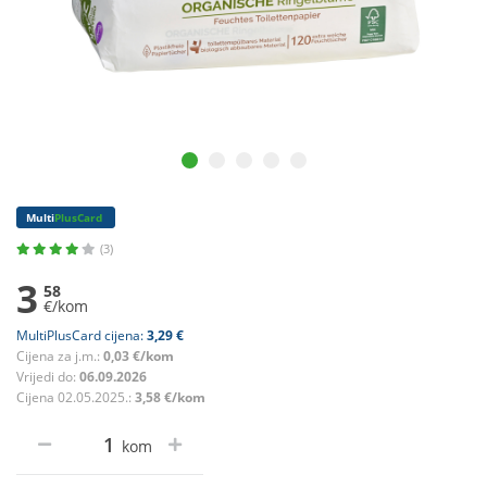
Multi
PlusCard
(3)
3
58
€/kom
MultiPlusCard cijena:
3,29 €
Cijena za j.m.:
0,03 €/kom
Vrijedi do:
06.09.2026
Cijena 02.05.2025.:
3,58 €/kom
kom