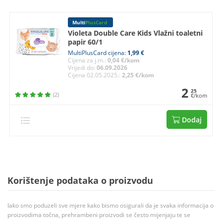
Multi
PlusCard
Violeta Double Care Kids Vlažni toaletni
papir 60/1
MultiPlusCard cijena:
1,99 €
Cijena za j.m.:
0,04 €/kom
Vrijedi do:
06.09.2026
Cijena 02.05.2025.:
2,25 €/kom
2
25
(2)
€/kom
Dodaj
Korištenje podataka o proizvodu
Iako smo poduzeli sve mjere kako bismo osigurali da je svaka informacija o
proizvodima točna, prehrambeni proizvodi se često mijenjaju te se