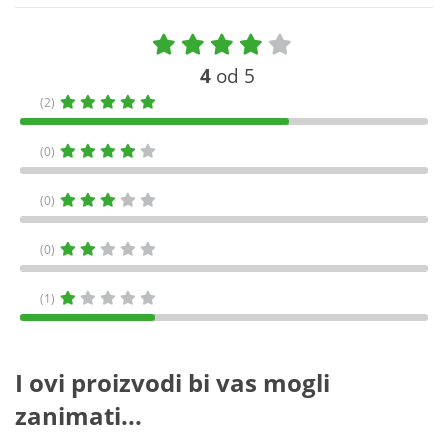
4
od 5
(2)
(0)
(0)
(0)
(1)
I ovi proizvodi bi vas mogli
zanimati...