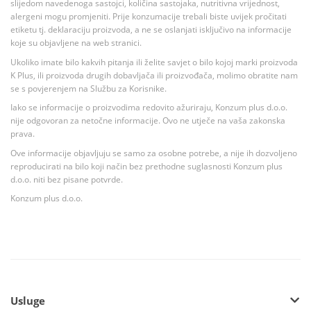
slijedom navedenoga sastojci, količina sastojaka, nutritivna vrijednost,
alergeni mogu promjeniti. Prije konzumacije trebali biste uvijek pročitati
etiketu tj. deklaraciju proizvoda, a ne se oslanjati isključivo na informacije
koje su objavljene na web stranici.
Ukoliko imate bilo kakvih pitanja ili želite savjet o bilo kojoj marki proizvoda
K Plus, ili proizvoda drugih dobavljača ili proizvođača, molimo obratite nam
se s povjerenjem na Službu za Korisnike.
Iako se informacije o proizvodima redovito ažuriraju, Konzum plus d.o.o.
nije odgovoran za netočne informacije. Ovo ne utječe na vaša zakonska
prava.
Ove informacije objavljuju se samo za osobne potrebe, a nije ih dozvoljeno
reproducirati na bilo koji način bez prethodne suglasnosti Konzum plus
d.o.o. niti bez pisane potvrde.
Konzum plus d.o.o.
Usluge