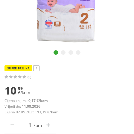
SUPER PRILIKA
!
(0)
10
99
€/kom
Cijena za j.m.:
0,17 €/kom
Vrijedi do:
11.08.2026
Cijena 02.05.2025.:
13,39 €/kom
kom