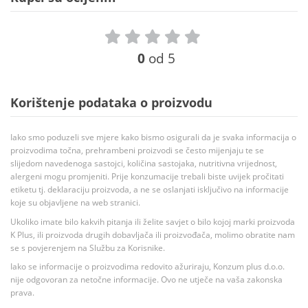
0
od 5
Korištenje podataka o proizvodu
Iako smo poduzeli sve mjere kako bismo osigurali da je svaka informacija o
proizvodima točna, prehrambeni proizvodi se često mijenjaju te se
slijedom navedenoga sastojci, količina sastojaka, nutritivna vrijednost,
alergeni mogu promjeniti. Prije konzumacije trebali biste uvijek pročitati
etiketu tj. deklaraciju proizvoda, a ne se oslanjati isključivo na informacije
koje su objavljene na web stranici.
Ukoliko imate bilo kakvih pitanja ili želite savjet o bilo kojoj marki proizvoda
K Plus, ili proizvoda drugih dobavljača ili proizvođača, molimo obratite nam
se s povjerenjem na Službu za Korisnike.
Iako se informacije o proizvodima redovito ažuriraju, Konzum plus d.o.o.
nije odgovoran za netočne informacije. Ovo ne utječe na vaša zakonska
prava.