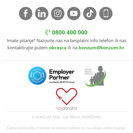
0800 400 000
Imate pitanje? Nazovite nas na besplatni info telefon ili nas
kontaktirajte putem
obrasca
ili na
konzum@konzum.hr
.
© KONZUM
2026. SVA PRAVA PRIDRŽANA.
Cijene proizvoda izražene na stranici odnose se na uslugu online kupnje.