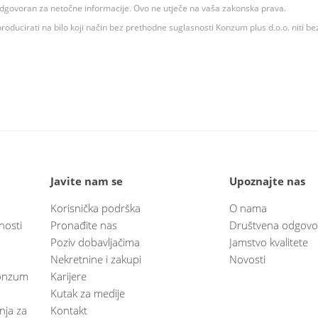
 odgovoran za netočne informacije. Ovo ne utječe na vaša zakonska prava.
roducirati na bilo koji način bez prethodne suglasnosti Konzum plus d.o.o. niti be
Javite nam se
Upoznajte nas
Korisnička podrška
O nama
nosti
Pronađite nas
Društvena odgovo
Poziv dobavljačima
Jamstvo kvalitete
Nekretnine i zakupi
Novosti
 Konzum
Karijere
Kutak za medije
anja za
Kontakt