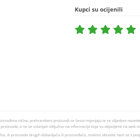
Kupci su ocijenili
oizvodima točna, prehrambeni proizvodi se često mijenjaju te se slijedom navedeno
ju proizvoda, a ne se oslanjati isključivo na informacije koje su objavljene na web st
 K Plus, ili proizvoda drugih dobavljača ili proizvođača, molimo obratite nam se s p