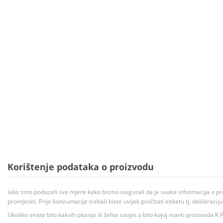
Korištenje podataka o proizvodu
Iako smo poduzeli sve mjere kako bismo osigurali da je svaka informacija o pr
promjeniti. Prije konzumacije trebali biste uvijek pročitati etiketu tj. deklaraci
Ukoliko imate bilo kakvih pitanja ili želite savjet o bilo kojoj marki proizvoda