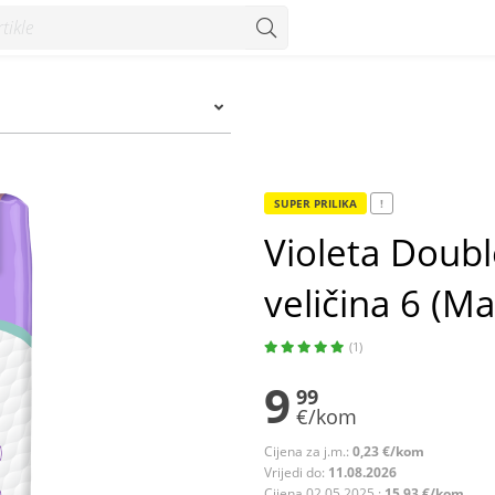
6 (Maxi) 15-25 kg 44/1 - Konzum
SUPER PRILIKA
!
Violeta Doubl
veličina 6 (Ma
(1)
9
99
€/kom
Cijena za j.m.:
0,23 €/kom
Vrijedi do:
11.08.2026
Cijena 02.05.2025.:
15,93 €/kom