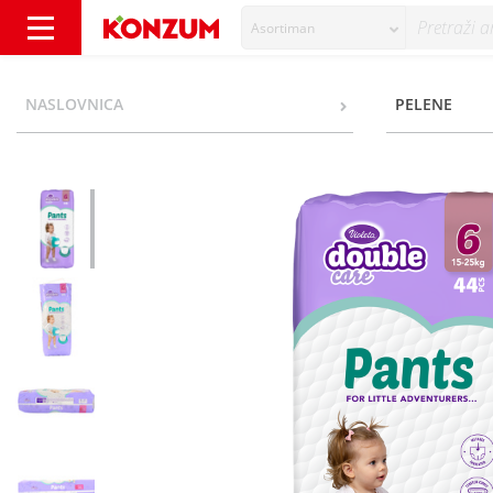
Asortiman
Violeta Double Care Pelene- gaćice, veličina 
NASLOVNICA
PELENE