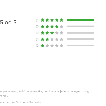
(1)
5
od 5
(0)
(0)
(0)
(0)
ga sastojci, količina sastojaka, nutritivna vrijednost, alergeni mogu
ranici.
ovjerenjem na Službu za Korisnike.