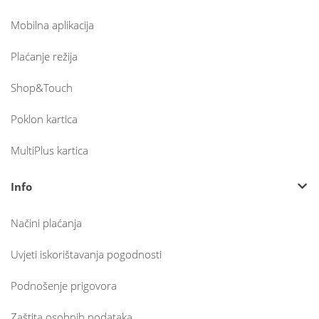
Mobilna aplikacija
Plaćanje režija
Shop&Touch
Poklon kartica
MultiPlus kartica
Info
Načini plaćanja
Uvjeti iskorištavanja pogodnosti
Podnošenje prigovora
Zaštita osobnih podataka