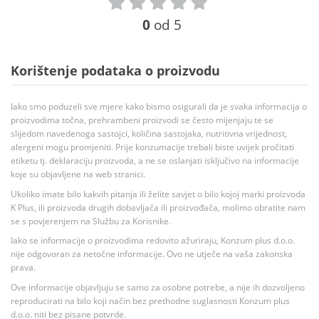
0
od 5
Korištenje podataka o proizvodu
Iako smo poduzeli sve mjere kako bismo osigurali da je svaka informacija o
proizvodima točna, prehrambeni proizvodi se često mijenjaju te se
slijedom navedenoga sastojci, količina sastojaka, nutritivna vrijednost,
alergeni mogu promjeniti. Prije konzumacije trebali biste uvijek pročitati
etiketu tj. deklaraciju proizvoda, a ne se oslanjati isključivo na informacije
koje su objavljene na web stranici.
Ukoliko imate bilo kakvih pitanja ili želite savjet o bilo kojoj marki proizvoda
K Plus, ili proizvoda drugih dobavljača ili proizvođača, molimo obratite nam
se s povjerenjem na Službu za Korisnike.
Iako se informacije o proizvodima redovito ažuriraju, Konzum plus d.o.o.
nije odgovoran za netočne informacije. Ovo ne utječe na vaša zakonska
prava.
Ove informacije objavljuju se samo za osobne potrebe, a nije ih dozvoljeno
reproducirati na bilo koji način bez prethodne suglasnosti Konzum plus
d.o.o. niti bez pisane potvrde.