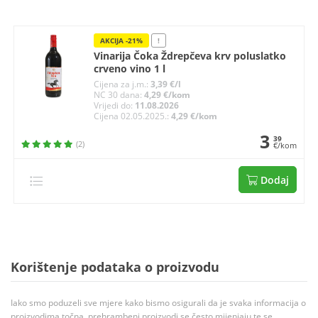
AKCIJA -21%
!
Vinarija Čoka Ždrepčeva krv poluslatko
crveno vino 1 l
Cijena za j.m.:
3,39 €/l
NC 30 dana:
4,29 €/kom
Vrijedi do:
11.08.2026
Cijena 02.05.2025.:
4,29 €/kom
3
39
(2)
€/kom
Dodaj
Korištenje podataka o proizvodu
Iako smo poduzeli sve mjere kako bismo osigurali da je svaka informacija o
proizvodima točna, prehrambeni proizvodi se često mijenjaju te se