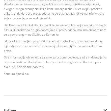
slijedom navedenoga sastojci, količina sastojaka, nutritivna vrijednost,
alergeni mogu promjeniti. Prije konzumacije trebali biste uvijek pročitati
etiketu tj. deklaraciju proizvoda, a ne se oslanjati isključivo na informacije
koje su objavljene na web stranici.
Ukoliko imate bilo kakvih pitanja ili želite savjet o bilo kojoj marki proizvoda
K Plus, ili proizvoda drugih dobavljača ili proizvođača, molimo obratite nam
se s povjerenjem na Službu za Korisnike.
Iako se informacije o proizvodima redovito ažuriraju, Konzum plus d.o.o.
nije odgovoran za netočne informacije. Ovo ne utječe na vaša zakonska
prava.
Ove informacije objavljuju se samo za osobne potrebe, a nije ih dozvoljeno
reproducirati na bilo koji način bez prethodne suglasnosti Konzum plus
d.o.o. niti bez pisane potvrde.
Konzum plus d.o.o.
Usluge