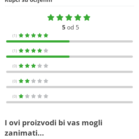
5
od 5
(1)
(1)
(0)
(0)
(0)
I ovi proizvodi bi vas mogli
zanimati...