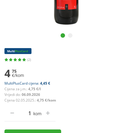
Multi
PlusCard
(2)
4
75
€/kom
MultiPlusCard cijena:
4,45 €
Cijena za j.m.:
4,75 €/l
Vrijedi do:
06.09.2026
Cijena 02.05.2025.:
4,75 €/kom
kom