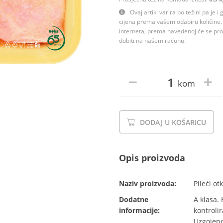
Ovaj artikl varira po težini pa je i
cijena prema vašem odabiru količine. 
interneta, prema navedenoj će se proc
dobiti na našem računu.
kom
DODAJ U KOŠARICU
Opis proizvoda
Naziv proizvoda:
Pileći o
Dodatne
A klasa. 
informacije:
kontroli
Uzgojeno