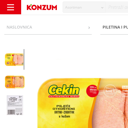
Asortiman
Cekin Pileći otkošteni batak-zabatak s kožo
NASLOVNICA
PILETINA I 