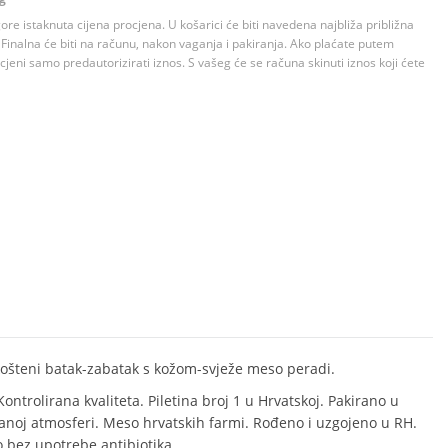
 gore istaknuta cijena procjena. U košarici će biti navedena najbliža približna
Finalna će biti na računu, nakon vaganja i pakiranja. Ako plaćate putem
jeni samo predautorizirati iznos. S vašeg će se računa skinuti iznos koji ćete
tkošteni batak-zabatak s kožom-svježe meso peradi.
Kontrolirana kvaliteta. Piletina broj 1 u Hrvatskoj. Pakirano u
ranoj atmosferi. Meso hrvatskih farmi. Rođeno i uzgojeno u RH.
 bez upotrebe antibiotika.