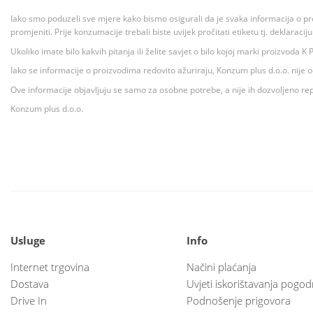
Iako smo poduzeli sve mjere kako bismo osigurali da je svaka informacija o pr
promjeniti. Prije konzumacije trebali biste uvijek pročitati etiketu tj. deklaraci
Ukoliko imate bilo kakvih pitanja ili želite savjet o bilo kojoj marki proizvoda
Iako se informacije o proizvodima redovito ažuriraju, Konzum plus d.o.o. nije
Ove informacije objavljuju se samo za osobne potrebe, a nije ih dozvoljeno rep
Konzum plus d.o.o.
Usluge
Info
Internet trgovina
Načini plaćanja
Dostava
Uvjeti iskorištavanja pogod
Drive In
Podnošenje prigovora