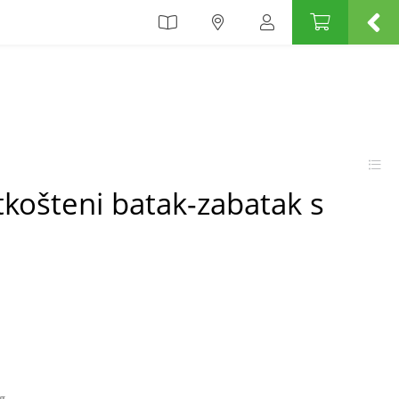
otkošteni batak-zabatak s
kg