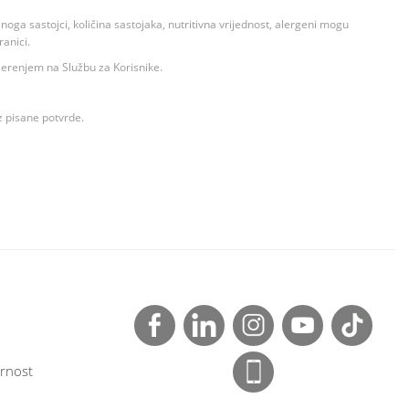
ga sastojci, količina sastojaka, nutritivna vrijednost, alergeni mogu
ranici.
ovjerenjem na Službu za Korisnike.
z pisane potvrde.
rnost