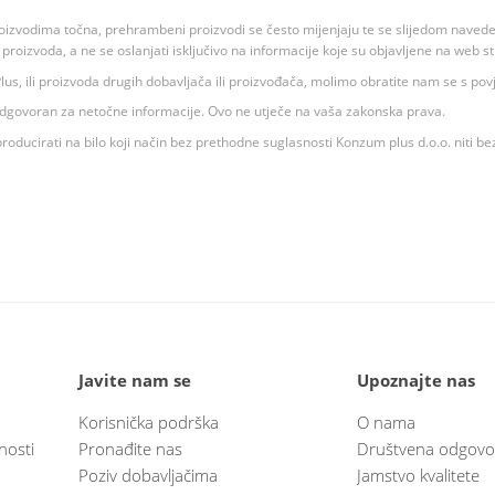
oizvodima točna, prehrambeni proizvodi se često mijenjaju te se slijedom navedeno
ju proizvoda, a ne se oslanjati isključivo na informacije koje su objavljene na web st
 K Plus, ili proizvoda drugih dobavljača ili proizvođača, molimo obratite nam se s p
 odgovoran za netočne informacije. Ovo ne utječe na vaša zakonska prava.
roducirati na bilo koji način bez prethodne suglasnosti Konzum plus d.o.o. niti be
Javite nam se
Upoznajte nas
Korisnička podrška
O nama
nosti
Pronađite nas
Društvena odgovo
Poziv dobavljačima
Jamstvo kvalitete