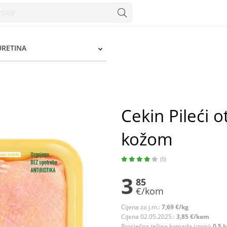
m - Konzum
PURETINA
Cekin Pileći 
kožom
(5)
3
85
€/kom
Cijena za j.m.:
7,69 €/kg
Cijena 02.05.2025.:
3,85 €/kom
Prosječna težina komada iznosi:
0.5 