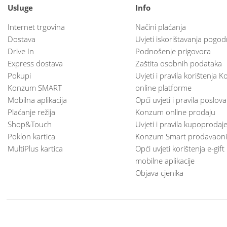
Usluge
Info
Internet trgovina
Načini plaćanja
Dostava
Uvjeti iskorištavanja pogod
Drive In
Podnošenje prigovora
Express dostava
Zaštita osobnih podataka
Pokupi
Uvjeti i pravila korištenja
Konzum SMART
online platforme
Mobilna aplikacija
Opći uvjeti i pravila poslov
Plaćanje režija
Konzum online prodaju
Shop&Touch
Uvjeti i pravila kupoprodaj
Poklon kartica
Konzum Smart prodavaoni
MultiPlus kartica
Opći uvjeti korištenja e-gift
mobilne aplikacije
Objava cjenika