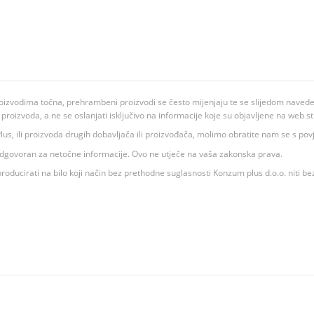
oizvodima točna, prehrambeni proizvodi se često mijenjaju te se slijedom navedeno
ju proizvoda, a ne se oslanjati isključivo na informacije koje su objavljene na web st
 K Plus, ili proizvoda drugih dobavljača ili proizvođača, molimo obratite nam se s p
 odgovoran za netočne informacije. Ovo ne utječe na vaša zakonska prava.
roducirati na bilo koji način bez prethodne suglasnosti Konzum plus d.o.o. niti be