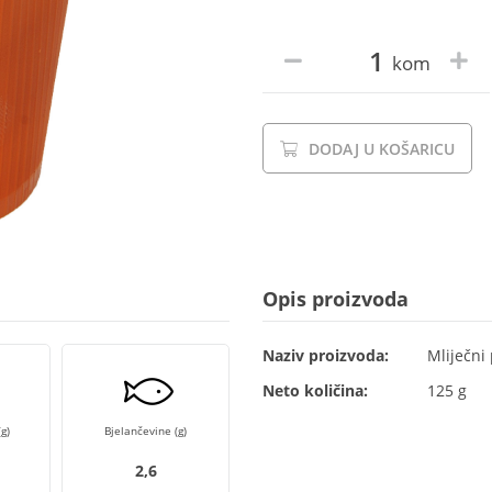
kom
DODAJ U KOŠARICU
Opis proizvoda
Naziv proizvoda:
Mliječni
Neto količina:
125 g
g)
Bjelančevine (g)
2,6