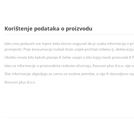
Korištenje podataka o proizvodu
Iako smo poduzeli sve mjere kako bismo osigurali da je svaka informacija o pr
promjeniti. Prije konzumacije trebali biste uvijek pročitati etiketu tj. deklaraci
Ukoliko imate bilo kakvih pitanja ili želite savjet o bilo kojoj marki proizvoda
Iako se informacije o proizvodima redovito ažuriraju, Konzum plus d.o.o. nije
Ove informacije objavljuju se samo za osobne potrebe, a nije ih dozvoljeno rep
Konzum plus d.o.o.