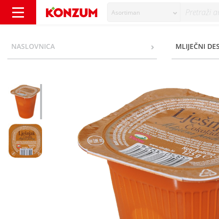
Asortiman
Vindija Mliječni puding lješnjak čokolada 12
NASLOVNICA
MLIJEČNI DE