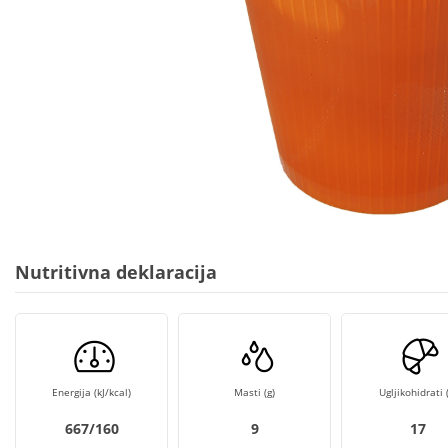
Nutritivna deklaracija
Energija (kJ/kcal)
Masti (g)
Ugljikohidrati (
667/160
9
17