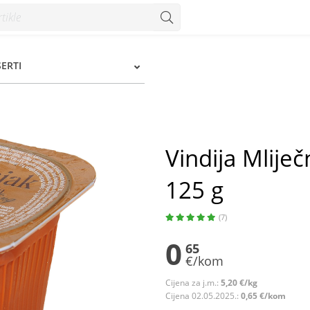
5 g - Konzum
SERTI
Vindija Mliječ
125 g
(7)
0
65
€/kom
Cijena za j.m.:
5,20 €/kg
Cijena 02.05.2025.:
0,65 €/kom