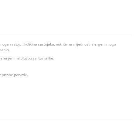
ga sastojci, količina sastojaka, nutritivna vrijednost, alergeni mogu
ranici.
ovjerenjem na Službu za Korisnike.
z pisane potvrde.