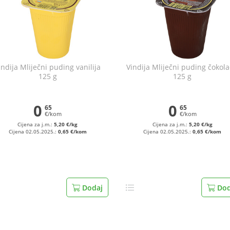
indija Mliječni puding vanilija
Vindija Mliječni puding čokol
125 g
125 g
0
0
65
65
€/kom
€/kom
Cijena za j.m.:
5,20 €/kg
Cijena za j.m.:
5,20 €/kg
Cijena 02.05.2025.:
0,65 €/kom
Cijena 02.05.2025.:
0,65 €/kom
Dodaj
Dod