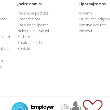
Javite nam se
Upoznajte nas
Korisnička podrška
O nama
nosti
Pronađite nas
Društvena odgovo
Poziv dobavljačima
Jamstvo kvalitete
Nekretnine i zakupi
Novosti
 Konzum
Karijere
Kutak za medije
anja za
Kontakt
e u
ci