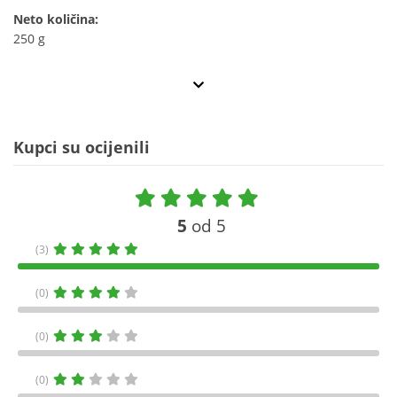
Neto količina:
250 g
Kupci su ocijenili
5
od 5
(3)
(0)
(0)
(0)