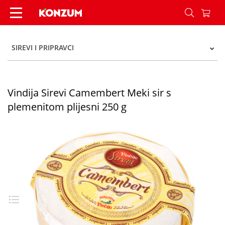
Vindija Sirevi Camembert Meki sir s plemenitom 
SIREVI I PRIPRAVCI
Vindija Sirevi Camembert Meki sir s
plemenitom plijesni 250 g