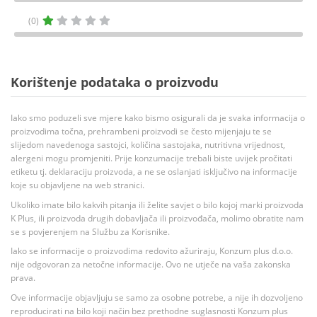
(0)
Korištenje podataka o proizvodu
Iako smo poduzeli sve mjere kako bismo osigurali da je svaka informacija o
proizvodima točna, prehrambeni proizvodi se često mijenjaju te se
slijedom navedenoga sastojci, količina sastojaka, nutritivna vrijednost,
alergeni mogu promjeniti. Prije konzumacije trebali biste uvijek pročitati
etiketu tj. deklaraciju proizvoda, a ne se oslanjati isključivo na informacije
koje su objavljene na web stranici.
Ukoliko imate bilo kakvih pitanja ili želite savjet o bilo kojoj marki proizvoda
K Plus, ili proizvoda drugih dobavljača ili proizvođača, molimo obratite nam
se s povjerenjem na Službu za Korisnike.
Iako se informacije o proizvodima redovito ažuriraju, Konzum plus d.o.o.
nije odgovoran za netočne informacije. Ovo ne utječe na vaša zakonska
prava.
Ove informacije objavljuju se samo za osobne potrebe, a nije ih dozvoljeno
reproducirati na bilo koji način bez prethodne suglasnosti Konzum plus