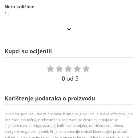
Neto količina:
1 l
Kupci su ocijenili
0
od 5
Korištenje podataka o proizvodu
Iako smo poduzeli sve mjere kako bismo osigurali da je svaka informacija o
proizvodima točna, prehrambeni proizvodi se često mijenjaju te se
slijedom navedenoga sastojci, količina sastojaka, nutritivna vrijednost,
alergeni mogu promjeniti. Prije konzumacije trebali biste uvijek pročitati
etiketu tj. deklaraciju proizvoda, a ne se oslanjati isključivo na informacije