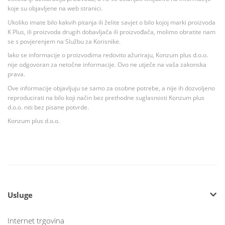
koje su objavljene na web stranici.
Ukoliko imate bilo kakvih pitanja ili želite savjet o bilo kojoj marki proizvoda
K Plus, ili proizvoda drugih dobavljača ili proizvođača, molimo obratite nam
se s povjerenjem na Službu za Korisnike.
Iako se informacije o proizvodima redovito ažuriraju, Konzum plus d.o.o.
nije odgovoran za netočne informacije. Ovo ne utječe na vaša zakonska
prava.
Ove informacije objavljuju se samo za osobne potrebe, a nije ih dozvoljeno
reproducirati na bilo koji način bez prethodne suglasnosti Konzum plus
d.o.o. niti bez pisane potvrde.
Konzum plus d.o.o.
Usluge
Internet trgovina