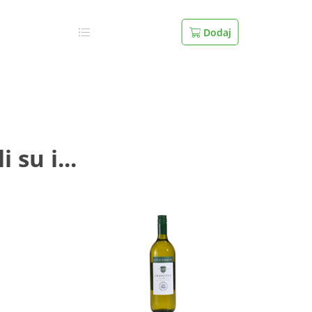
Dodaj
 su i...