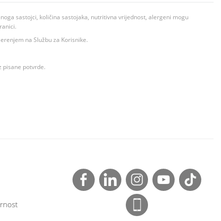
ga sastojci, količina sastojaka, nutritivna vrijednost, alergeni mogu
ranici.
ovjerenjem na Službu za Korisnike.
z pisane potvrde.
rnost