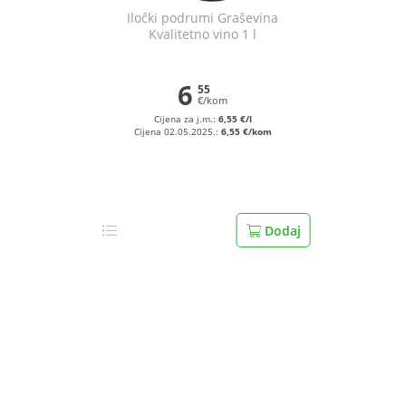
Iločki podrumi Graševina
Kvalitetno vino 1 l
6
55
€/kom
Cijena za j.m.:
6,55 €/l
Cijena 02.05.2025.:
6,55 €/kom
Dodaj