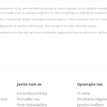
oizvodima točna, prehrambeni proizvodi se često mijenjaju te se slijedom navedeno
ju proizvoda, a ne se oslanjati isključivo na informacije koje su objavljene na web st
 K Plus, ili proizvoda drugih dobavljača ili proizvođača, molimo obratite nam se s p
 odgovoran za netočne informacije. Ovo ne utječe na vaša zakonska prava.
roducirati na bilo koji način bez prethodne suglasnosti Konzum plus d.o.o. niti be
Javite nam se
Upoznajte nas
Korisnička podrška
O nama
nosti
Pronađite nas
Društvena odgovo
Poziv dobavljačima
Jamstvo kvalitete