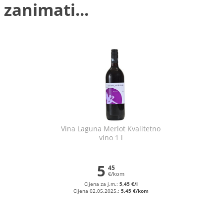
 zanimati...
Vina Laguna Merlot Kvalitetno
vino 1 l
5
45
€/kom
Cijena za j.m.:
5,45 €/l
Cijena 02.05.2025.:
5,45 €/kom