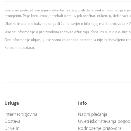
Iako smo poduzeli sve mjere kako bismo osigurali da je svaka informacija o pr
promjeniti. Prije konzumacije trebali biste uvijek pročitati etiketu tj. deklaraci
Ukoliko imate bilo kakvih pitanja ili želite savjet o bilo kojoj marki proizvoda
Iako se informacije o proizvodima redovito ažuriraju, Konzum plus d.o.o. nije
Ove informacije objavljuju se samo za osobne potrebe, a nije ih dozvoljeno rep
Konzum plus d.o.o.
Usluge
Info
Internet trgovina
Načini plaćanja
Dostava
Uvjeti iskorištavanja pogod
Drive In
Podnošenje prigovora