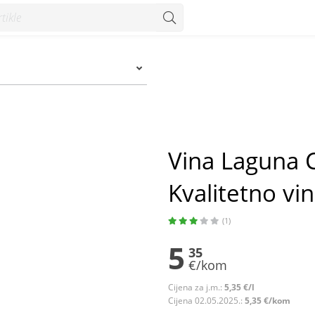
ino 1 l - Konzum
Vina Laguna 
Kvalitetno vin
(1)
5
35
€/kom
Cijena za j.m.:
5,35 €/l
Cijena 02.05.2025.:
5,35 €/kom