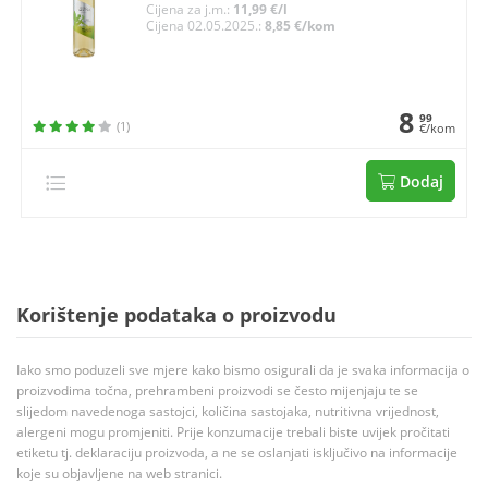
Cijena za j.m.:
11,99 €/l
Cijena 02.05.2025.:
8,85 €/kom
8
99
(1)
€/kom
Dodaj
Korištenje podataka o proizvodu
Iako smo poduzeli sve mjere kako bismo osigurali da je svaka informacija o
proizvodima točna, prehrambeni proizvodi se često mijenjaju te se
slijedom navedenoga sastojci, količina sastojaka, nutritivna vrijednost,
alergeni mogu promjeniti. Prije konzumacije trebali biste uvijek pročitati
etiketu tj. deklaraciju proizvoda, a ne se oslanjati isključivo na informacije
koje su objavljene na web stranici.