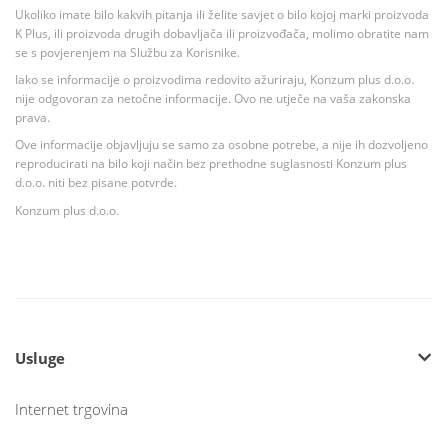
Ukoliko imate bilo kakvih pitanja ili želite savjet o bilo kojoj marki proizvoda
K Plus, ili proizvoda drugih dobavljača ili proizvođača, molimo obratite nam
se s povjerenjem na Službu za Korisnike.
Iako se informacije o proizvodima redovito ažuriraju, Konzum plus d.o.o.
nije odgovoran za netočne informacije. Ovo ne utječe na vaša zakonska
prava.
Ove informacije objavljuju se samo za osobne potrebe, a nije ih dozvoljeno
reproducirati na bilo koji način bez prethodne suglasnosti Konzum plus
d.o.o. niti bez pisane potvrde.
Konzum plus d.o.o.
Usluge
Internet trgovina