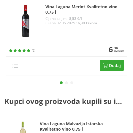
Vina Laguna Merlot Kvalitetno vino
0,75 l
Cijena za j.m.:
8,52 €/l
Cijena 02.05.2025.:
6,39 €/kom
6
39
(2)
€/kom
Dodaj
Kupci ovog proizvoda kupili su i...
Vina Laguna Malvazija Istarska
Kvalitetno vino 0,75 l