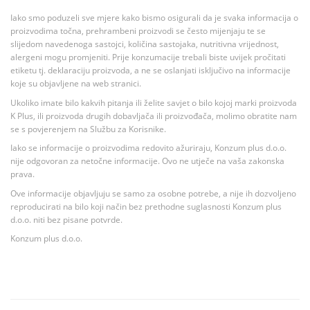
Iako smo poduzeli sve mjere kako bismo osigurali da je svaka informacija o
proizvodima točna, prehrambeni proizvodi se često mijenjaju te se
slijedom navedenoga sastojci, količina sastojaka, nutritivna vrijednost,
alergeni mogu promjeniti. Prije konzumacije trebali biste uvijek pročitati
etiketu tj. deklaraciju proizvoda, a ne se oslanjati isključivo na informacije
koje su objavljene na web stranici.
Ukoliko imate bilo kakvih pitanja ili želite savjet o bilo kojoj marki proizvoda
K Plus, ili proizvoda drugih dobavljača ili proizvođača, molimo obratite nam
se s povjerenjem na Službu za Korisnike.
Iako se informacije o proizvodima redovito ažuriraju, Konzum plus d.o.o.
nije odgovoran za netočne informacije. Ovo ne utječe na vaša zakonska
prava.
Ove informacije objavljuju se samo za osobne potrebe, a nije ih dozvoljeno
reproducirati na bilo koji način bez prethodne suglasnosti Konzum plus
d.o.o. niti bez pisane potvrde.
Konzum plus d.o.o.