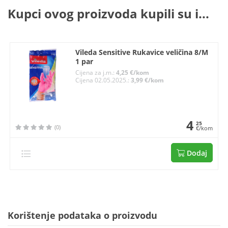
Kupci ovog proizvoda kupili su i...
Vileda Sensitive Rukavice veličina 8/M
1 par
Cijena za j.m.:
4,25 €/kom
Cijena 02.05.2025.:
3,99 €/kom
4
25
(0)
€/kom
Dodaj
Korištenje podataka o proizvodu