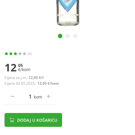
(2)
12
05
€/kom
Cijena za j.m.:
12,05 €/l
Cijena 02.05.2025.:
12,05 €/kom
kom
DODAJ U KOŠARICU