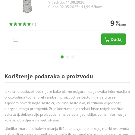
Vrijedi do:
11.08.2026
Cijena 02.05.2025.:
11,99 €/kom
9
89
(1)
€/kom
Dodaj
Korištenje podataka o proizvodu
Iako smo poduzeli sve mjere kako bismo osigurali da je svaka informacija o
proizvodima točna, prehrambeni proizvodi se često mijenjaju te se
slijedom navedenoga sastojci, količina sastojaka, nutritivna vrijednost,
alergeni mogu promjeniti. Prije konzumacije trebali biste uvijek pročitati
etiketu tj. deklaraciju proizvoda, a ne se oslanjati isključivo na informacije
koje su objavljene na web stranici.
Ukoliko imate bilo kakvih pitanja ili želite savjet o bilo kojoj marki proizvoda
K Plus, ili proizvoda drugih dobavljača ili proizvođača, molimo obratite nam