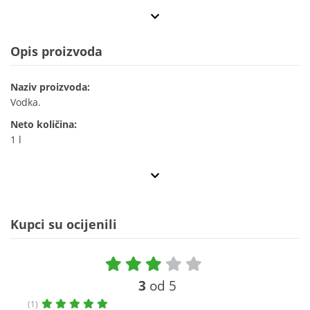
Opis proizvoda
Naziv proizvoda:
Vodka.
Neto količina:
1 l
Kupci su ocijenili
3
od 5
(1)