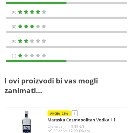
(0)
(0)
(0)
(1)
I ovi proizvodi bi vas mogli
zanimati...
AKCIJA -23%
!
Maraska Cosmopolitan Vodka 1 l
Cijena za j.m.:
9,89 €/l
NC 30 dana:
12,99 €/kom