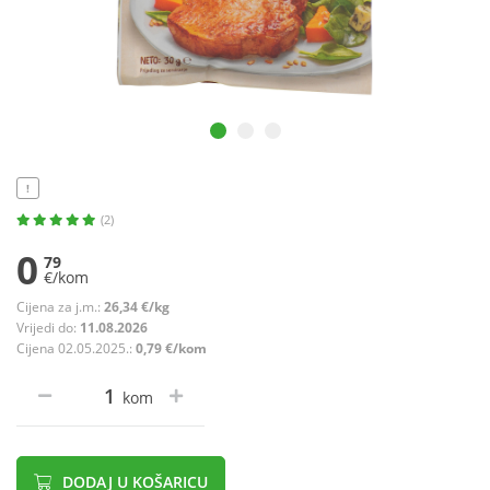
!
(2)
0
79
€/kom
Cijena za j.m.:
26,34 €/kg
Vrijedi do:
11.08.2026
Cijena 02.05.2025.:
0,79 €/kom
kom
DODAJ U KOŠARICU