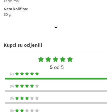
začinima.
Neto količina:
30 g
Kupci su ocijenili
5
od 5
(2)
(0)
(0)
(0)