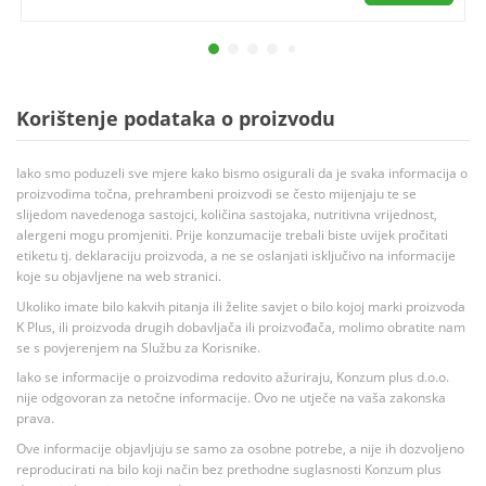
Korištenje podataka o proizvodu
Iako smo poduzeli sve mjere kako bismo osigurali da je svaka informacija o
proizvodima točna, prehrambeni proizvodi se često mijenjaju te se
slijedom navedenoga sastojci, količina sastojaka, nutritivna vrijednost,
alergeni mogu promjeniti. Prije konzumacije trebali biste uvijek pročitati
etiketu tj. deklaraciju proizvoda, a ne se oslanjati isključivo na informacije
koje su objavljene na web stranici.
Ukoliko imate bilo kakvih pitanja ili želite savjet o bilo kojoj marki proizvoda
K Plus, ili proizvoda drugih dobavljača ili proizvođača, molimo obratite nam
se s povjerenjem na Službu za Korisnike.
Iako se informacije o proizvodima redovito ažuriraju, Konzum plus d.o.o.
nije odgovoran za netočne informacije. Ovo ne utječe na vaša zakonska
prava.
Ove informacije objavljuju se samo za osobne potrebe, a nije ih dozvoljeno
reproducirati na bilo koji način bez prethodne suglasnosti Konzum plus