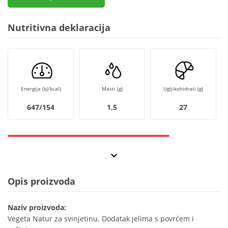
Nutritivna deklaracija
Energija (kJ/kcal)
Masti (g)
Ugljikohidrati (g)
647/154
1,5
27
Opis proizvoda
Naziv proizvoda:
Vegeta Natur za svinjetinu. Dodatak jelima s povrćem i