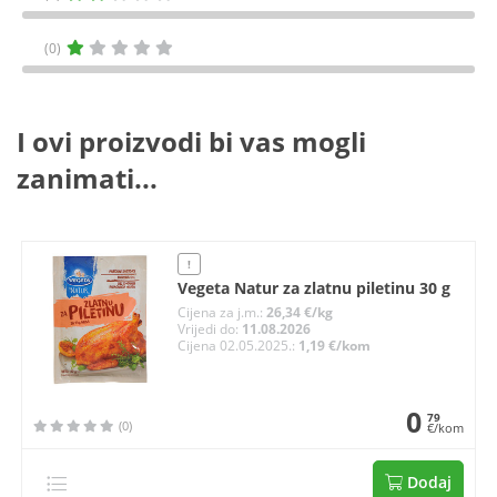
(0)
I ovi proizvodi bi vas mogli
zanimati...
!
Vegeta Natur za zlatnu piletinu 30 g
Cijena za j.m.:
26,34 €/kg
Vrijedi do:
11.08.2026
Cijena 02.05.2025.:
1,19 €/kom
0
79
(0)
€/kom
Dodaj