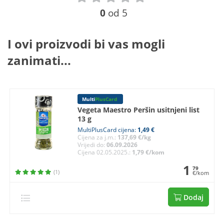
0
od 5
I ovi proizvodi bi vas mogli
zanimati...
Multi
PlusCard
Vegeta Maestro Peršin usitnjeni list
13 g
MultiPlusCard cijena:
1,49 €
Cijena za j.m.:
137,69 €/kg
Vrijedi do:
06.09.2026
Cijena 02.05.2025.:
1,79 €/kom
1
79
(1)
€/kom
Dodaj