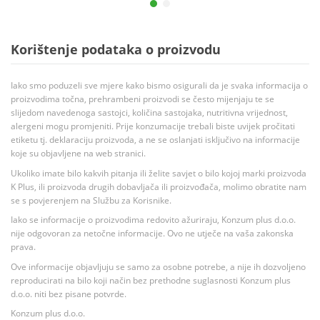
Korištenje podataka o proizvodu
Iako smo poduzeli sve mjere kako bismo osigurali da je svaka informacija o
proizvodima točna, prehrambeni proizvodi se često mijenjaju te se
slijedom navedenoga sastojci, količina sastojaka, nutritivna vrijednost,
alergeni mogu promjeniti. Prije konzumacije trebali biste uvijek pročitati
etiketu tj. deklaraciju proizvoda, a ne se oslanjati isključivo na informacije
koje su objavljene na web stranici.
Ukoliko imate bilo kakvih pitanja ili želite savjet o bilo kojoj marki proizvoda
K Plus, ili proizvoda drugih dobavljača ili proizvođača, molimo obratite nam
se s povjerenjem na Službu za Korisnike.
Iako se informacije o proizvodima redovito ažuriraju, Konzum plus d.o.o.
nije odgovoran za netočne informacije. Ovo ne utječe na vaša zakonska
prava.
Ove informacije objavljuju se samo za osobne potrebe, a nije ih dozvoljeno
reproducirati na bilo koji način bez prethodne suglasnosti Konzum plus
d.o.o. niti bez pisane potvrde.
Konzum plus d.o.o.