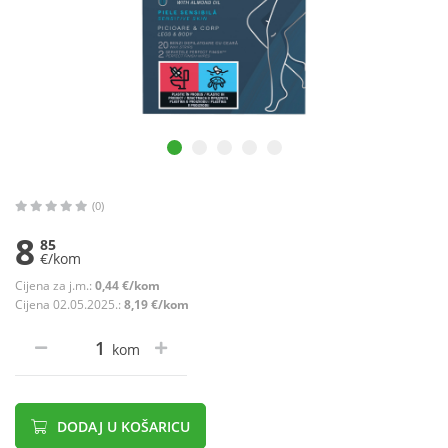
(0)
8
85
€/kom
Cijena za j.m.:
0,44 €/kom
Cijena 02.05.2025.:
8,19 €/kom
kom
DODAJ U KOŠARICU