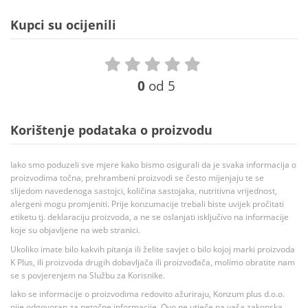
Kupci su ocijenili
0
od 5
Korištenje podataka o proizvodu
Iako smo poduzeli sve mjere kako bismo osigurali da je svaka informacija o
proizvodima točna, prehrambeni proizvodi se često mijenjaju te se
slijedom navedenoga sastojci, količina sastojaka, nutritivna vrijednost,
alergeni mogu promjeniti. Prije konzumacije trebali biste uvijek pročitati
etiketu tj. deklaraciju proizvoda, a ne se oslanjati isključivo na informacije
koje su objavljene na web stranici.
Ukoliko imate bilo kakvih pitanja ili želite savjet o bilo kojoj marki proizvoda
K Plus, ili proizvoda drugih dobavljača ili proizvođača, molimo obratite nam
se s povjerenjem na Službu za Korisnike.
Iako se informacije o proizvodima redovito ažuriraju, Konzum plus d.o.o.
nije odgovoran za netočne informacije. Ovo ne utječe na vaša zakonska