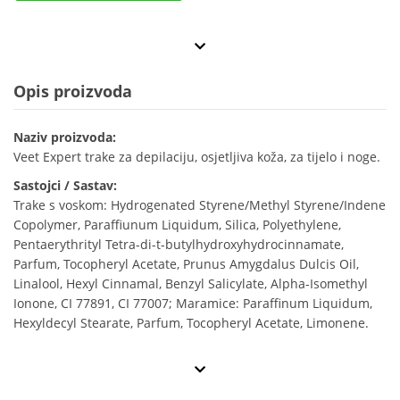
Opis proizvoda
Naziv proizvoda:
Veet Expert trake za depilaciju, osjetljiva koža, za tijelo i noge.
Sastojci / Sastav:
Trake s voskom: Hydrogenated Styrene/Methyl Styrene/Indene
Copolymer, Paraffiunum Liquidum, Silica, Polyethylene,
Pentaerythrityl Tetra-di-t-butylhydroxyhydrocinnamate,
Parfum, Tocopheryl Acetate, Prunus Amygdalus Dulcis Oil,
Linalool, Hexyl Cinnamal, Benzyl Salicylate, Alpha-Isomethyl
Ionone, CI 77891, CI 77007; Maramice: Paraffinum Liquidum,
Hexyldecyl Stearate, Parfum, Tocopheryl Acetate, Limonene.