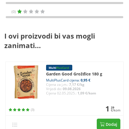
(0)
I ovi proizvodi bi vas mogli
zanimati...
Multi
PlusCard
Garden Good Grožđice 180 g
MultiPlusCard cijena:
0,95 €
Cijena za j.m.:
7,17 €/kg
Vrijedi do:
09.08.2026
Cijena 02.05.2025.:
1,09 €/kom
1
29
(3)
€/kom
Dodaj