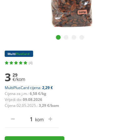
Multi
PlusCard
(4)
3
29
€/kom
MultiPlusCard cijena:
2,29 €
Cijena za j.m.:
6,58 €/kg
Vrijedi do:
09.08.2026
Cijena 02.05.2025.:
3,29 €/kom
kom