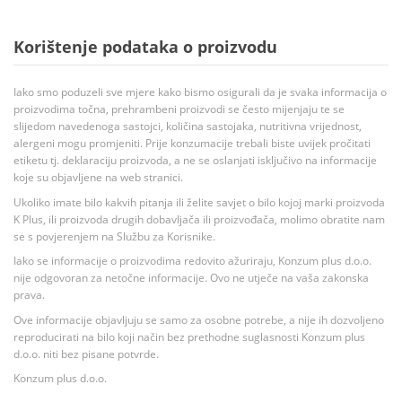
Korištenje podataka o proizvodu
Iako smo poduzeli sve mjere kako bismo osigurali da je svaka informacija o
proizvodima točna, prehrambeni proizvodi se često mijenjaju te se
slijedom navedenoga sastojci, količina sastojaka, nutritivna vrijednost,
alergeni mogu promjeniti. Prije konzumacije trebali biste uvijek pročitati
etiketu tj. deklaraciju proizvoda, a ne se oslanjati isključivo na informacije
koje su objavljene na web stranici.
Ukoliko imate bilo kakvih pitanja ili želite savjet o bilo kojoj marki proizvoda
K Plus, ili proizvoda drugih dobavljača ili proizvođača, molimo obratite nam
se s povjerenjem na Službu za Korisnike.
Iako se informacije o proizvodima redovito ažuriraju, Konzum plus d.o.o.
nije odgovoran za netočne informacije. Ovo ne utječe na vaša zakonska
prava.
Ove informacije objavljuju se samo za osobne potrebe, a nije ih dozvoljeno
reproducirati na bilo koji način bez prethodne suglasnosti Konzum plus
d.o.o. niti bez pisane potvrde.
Konzum plus d.o.o.