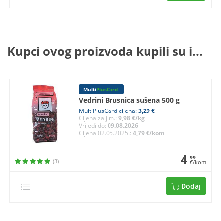
Kupci ovog proizvoda kupili su i...
Multi
PlusCard
Vedrini Brusnica sušena 500 g
MultiPlusCard cijena:
3,29 €
Cijena za j.m.:
9,98 €/kg
Vrijedi do:
09.08.2026
Cijena 02.05.2025.:
4,79 €/kom
4
99
(3)
€/kom
Dodaj