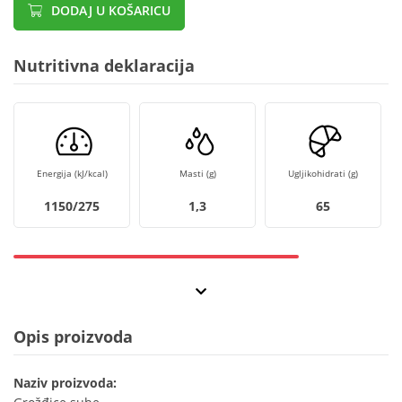
DODAJ U KOŠARICU
Nutritivna deklaracija
Energija (kJ/kcal)
Masti (g)
Ugljikohidrati (g)
1150/275
1,3
65
Opis proizvoda
Naziv proizvoda: