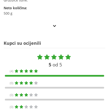
Grožđice suhe.
Neto količina:
500 g
Kupci su ocijenili
5
od 5
(4)
(0)
(0)
(0)