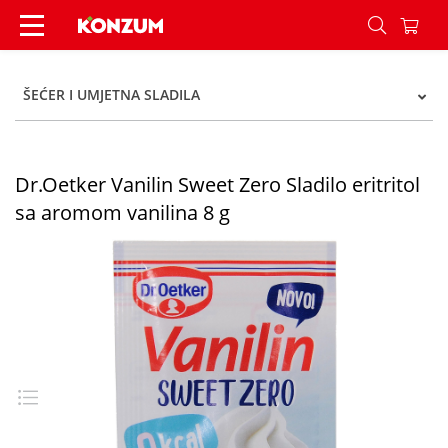
Vanilin šećer bš 8g Dr Oetker - Konzum
ŠEĆER I UMJETNA SLADILA
Dr.Oetker Vanilin Sweet Zero Sladilo eritritol
sa aromom vanilina 8 g