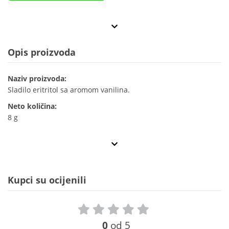
Opis proizvoda
Naziv proizvoda:
Sladilo eritritol sa aromom vanilina.
Neto količina:
8 g
Kupci su ocijenili
0
od 5