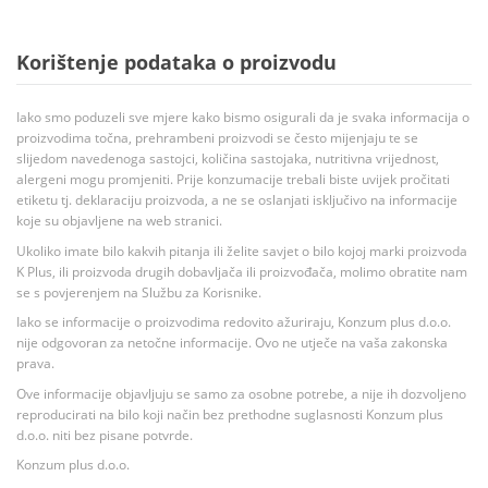
Korištenje podataka o proizvodu
Iako smo poduzeli sve mjere kako bismo osigurali da je svaka informacija o
proizvodima točna, prehrambeni proizvodi se često mijenjaju te se
slijedom navedenoga sastojci, količina sastojaka, nutritivna vrijednost,
alergeni mogu promjeniti. Prije konzumacije trebali biste uvijek pročitati
etiketu tj. deklaraciju proizvoda, a ne se oslanjati isključivo na informacije
koje su objavljene na web stranici.
Ukoliko imate bilo kakvih pitanja ili želite savjet o bilo kojoj marki proizvoda
K Plus, ili proizvoda drugih dobavljača ili proizvođača, molimo obratite nam
se s povjerenjem na Službu za Korisnike.
Iako se informacije o proizvodima redovito ažuriraju, Konzum plus d.o.o.
nije odgovoran za netočne informacije. Ovo ne utječe na vaša zakonska
prava.
Ove informacije objavljuju se samo za osobne potrebe, a nije ih dozvoljeno
reproducirati na bilo koji način bez prethodne suglasnosti Konzum plus
d.o.o. niti bez pisane potvrde.
Konzum plus d.o.o.