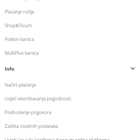
Plaćanje režija
Shop&Touch
Poklon kartica
MultiPlus kartica
Info
Načini plaćanja
Uvjeti iskorištavanja pogodnosti
Podnošenje prigovora
Zaštita osobnih podataka
Uvjeti i pravila korištenja Konzum online platforme