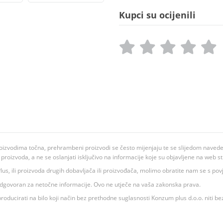
Kupci su ocijenili
oizvodima točna, prehrambeni proizvodi se često mijenjaju te se slijedom navedeno
ju proizvoda, a ne se oslanjati isključivo na informacije koje su objavljene na web st
 K Plus, ili proizvoda drugih dobavljača ili proizvođača, molimo obratite nam se s p
 odgovoran za netočne informacije. Ovo ne utječe na vaša zakonska prava.
roducirati na bilo koji način bez prethodne suglasnosti Konzum plus d.o.o. niti be