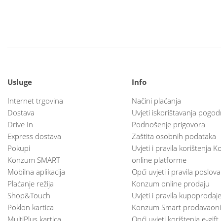
Usluge
Info
Internet trgovina
Načini plaćanja
Dostava
Uvjeti iskorištavanja pogod
Drive In
Podnošenje prigovora
Express dostava
Zaštita osobnih podataka
Pokupi
Uvjeti i pravila korištenja
Konzum SMART
online platforme
Mobilna aplikacija
Opći uvjeti i pravila poslov
Plaćanje režija
Konzum online prodaju
Shop&Touch
Uvjeti i pravila kupoprodaj
Poklon kartica
Konzum Smart prodavaoni
MultiPlus kartica
Opći uvjeti korištenja e-gift