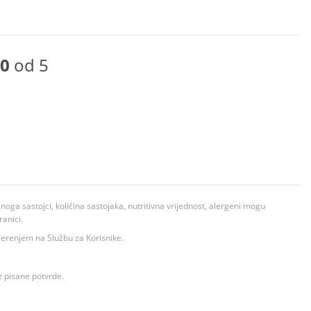
0
od 5
ga sastojci, količina sastojaka, nutritivna vrijednost, alergeni mogu
ranici.
ovjerenjem na Službu za Korisnike.
z pisane potvrde.