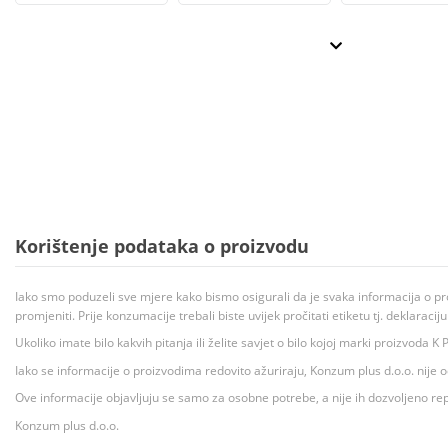
Korištenje podataka o proizvodu
Iako smo poduzeli sve mjere kako bismo osigurali da je svaka informacija o pr
promjeniti. Prije konzumacije trebali biste uvijek pročitati etiketu tj. deklaraci
Ukoliko imate bilo kakvih pitanja ili želite savjet o bilo kojoj marki proizvoda
Iako se informacije o proizvodima redovito ažuriraju, Konzum plus d.o.o. nije
Ove informacije objavljuju se samo za osobne potrebe, a nije ih dozvoljeno rep
Konzum plus d.o.o.