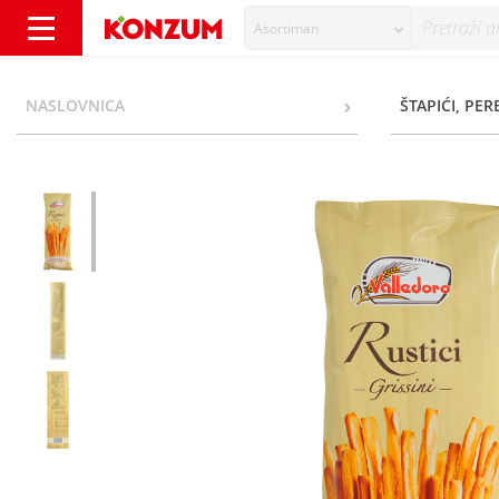
Asortiman
Valledoro Rustici Grissini sa suncokretovim 
NASLOVNICA
ŠTAPIĆI, PER