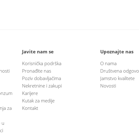
Javite nam se
Upoznajte nas
Korisnička podrška
O nama
nosti
Pronađite nas
Društvena odgovo
Poziv dobavljačima
Jamstvo kvalitete
Nekretnine i zakupi
Novosti
 Konzum
Karijere
Kutak za medije
anja za
Kontakt
e u
ci