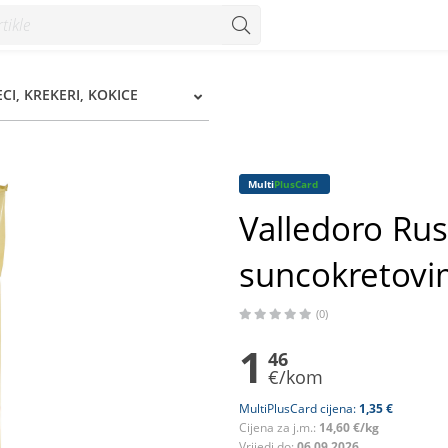
uljem 100 g - Konzum
ECI, KREKERI, KOKICE
Multi
PlusCard
Valledoro Rust
suncokretovi
(0)
1
46
€/kom
MultiPlusCard cijena:
1,35 €
Cijena za j.m.:
14,60 €/kg
Vrijedi do:
06.09.2026