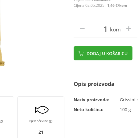
Cijena 02.05.2025.:
1,46 €/kom
kom
DODAJ U KOŠARICU
Opis proizvoda
Naziv proizvoda:
Grissini
Neto količina:
100 g
g)
Bjelančevine (g)
21