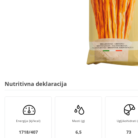
Nutritivna deklaracija
Energija (kJ/kcal)
Masti (g)
Ugljikohidrati (
1718/407
6,5
73