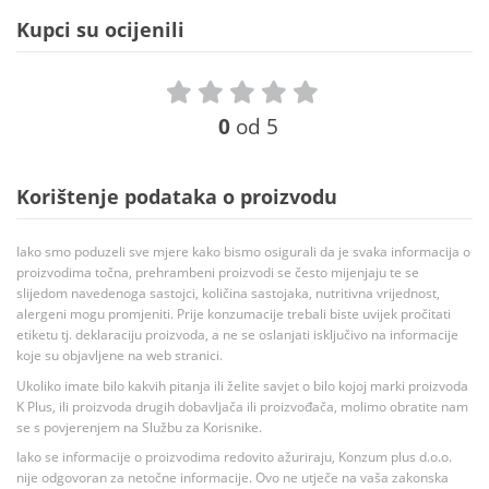
Kupci su ocijenili
0
od 5
Korištenje podataka o proizvodu
Iako smo poduzeli sve mjere kako bismo osigurali da je svaka informacija o
proizvodima točna, prehrambeni proizvodi se često mijenjaju te se
slijedom navedenoga sastojci, količina sastojaka, nutritivna vrijednost,
alergeni mogu promjeniti. Prije konzumacije trebali biste uvijek pročitati
etiketu tj. deklaraciju proizvoda, a ne se oslanjati isključivo na informacije
koje su objavljene na web stranici.
Ukoliko imate bilo kakvih pitanja ili želite savjet o bilo kojoj marki proizvoda
K Plus, ili proizvoda drugih dobavljača ili proizvođača, molimo obratite nam
se s povjerenjem na Službu za Korisnike.
Iako se informacije o proizvodima redovito ažuriraju, Konzum plus d.o.o.
nije odgovoran za netočne informacije. Ovo ne utječe na vaša zakonska