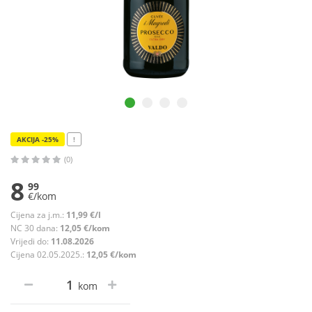
AKCIJA -25%
!
(0)
8
99
€/kom
Cijena za j.m.:
11,99 €/l
NC 30 dana:
12,05 €/kom
Vrijedi do:
11.08.2026
Cijena 02.05.2025.:
12,05 €/kom
kom