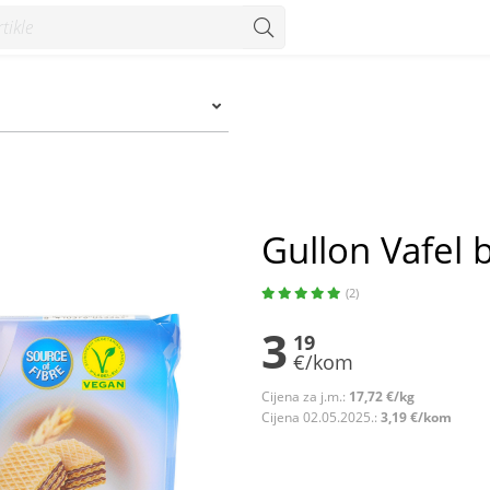
Gullon Vafel 
(2)
3
19
€/kom
Cijena za j.m.:
17,72 €/kg
Cijena 02.05.2025.:
3,19 €/kom