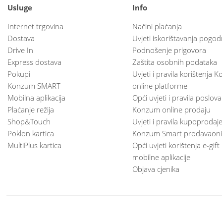
Usluge
Info
Internet trgovina
Načini plaćanja
Dostava
Uvjeti iskorištavanja pogod
Drive In
Podnošenje prigovora
Express dostava
Zaštita osobnih podataka
Pokupi
Uvjeti i pravila korištenja
Konzum SMART
online platforme
Mobilna aplikacija
Opći uvjeti i pravila poslov
Plaćanje režija
Konzum online prodaju
Shop&Touch
Uvjeti i pravila kupoprodaj
Poklon kartica
Konzum Smart prodavaoni
MultiPlus kartica
Opći uvjeti korištenja e-gift
mobilne aplikacije
Objava cjenika