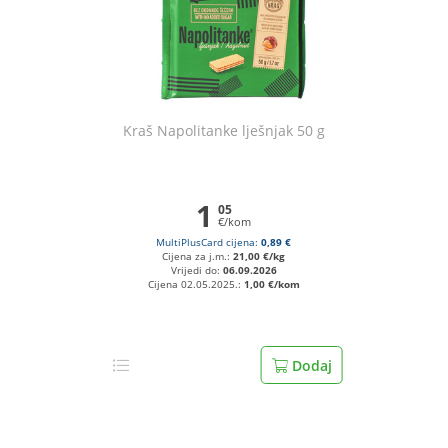
Kraš Napolitanke lješnjak 50 g
1
05
€/kom
MultiPlusCard cijena:
0,89 €
Cijena za j.m.:
21,00 €/kg
Vrijedi do:
06.09.2026
Cijena 02.05.2025.:
1,00 €/kom
Dodaj