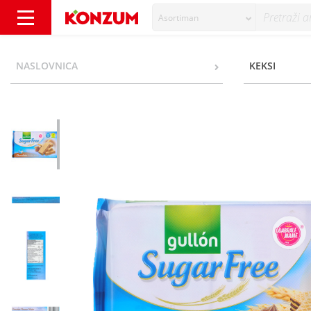
Asortiman
Gullon Vafel bez šećera 180 g - Konzum
NASLOVNICA
KEKSI