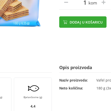
kom
DODAJ U KOŠARICU
Opis proizvoda
Naziv proizvoda:
Vafel pr
Neto količina:
180 g (3x
g)
Bjelančevine (g)
4,4