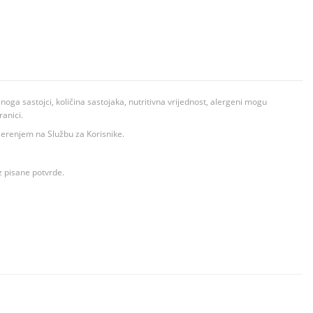
ga sastojci, količina sastojaka, nutritivna vrijednost, alergeni mogu
ranici.
ovjerenjem na Službu za Korisnike.
z pisane potvrde.