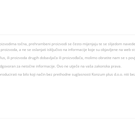
oizvodima točna, prehrambeni proizvodi se često mijenjaju te se slijedom navedeno
ju proizvoda, a ne se oslanjati isključivo na informacije koje su objavljene na web st
 K Plus, ili proizvoda drugih dobavljača ili proizvođača, molimo obratite nam se s p
 odgovoran za netočne informacije. Ovo ne utječe na vaša zakonska prava.
roducirati na bilo koji način bez prethodne suglasnosti Konzum plus d.o.o. niti be