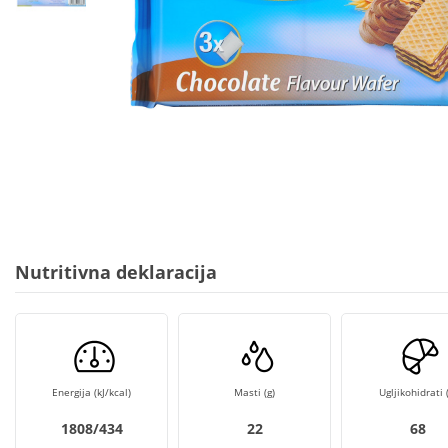
Nutritivna deklaracija
Energija (kJ/kcal)
Masti (g)
Ugljikohidrati (
1808/434
22
68