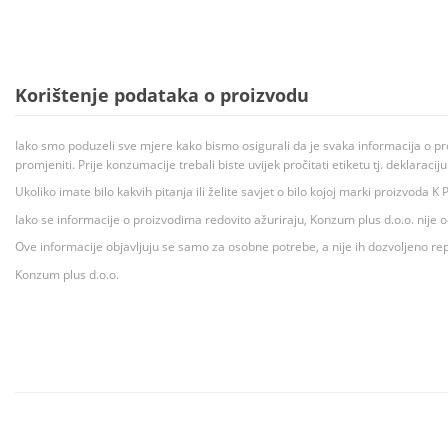
Korištenje podataka o proizvodu
Iako smo poduzeli sve mjere kako bismo osigurali da je svaka informacija o pr
promjeniti. Prije konzumacije trebali biste uvijek pročitati etiketu tj. deklaraci
Ukoliko imate bilo kakvih pitanja ili želite savjet o bilo kojoj marki proizvoda
Iako se informacije o proizvodima redovito ažuriraju, Konzum plus d.o.o. nije
Ove informacije objavljuju se samo za osobne potrebe, a nije ih dozvoljeno rep
Konzum plus d.o.o.