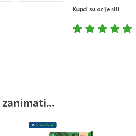
Kupci su ocijenili
 zanimati...
Multi
PlusCard