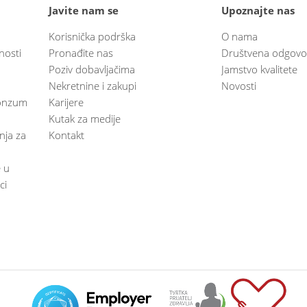
Javite nam se
Upoznajte nas
Korisnička podrška
O nama
nosti
Pronađite nas
Društvena odgovo
Poziv dobavljačima
Jamstvo kvalitete
Nekretnine i zakupi
Novosti
 Konzum
Karijere
Kutak za medije
anja za
Kontakt
e u
ci