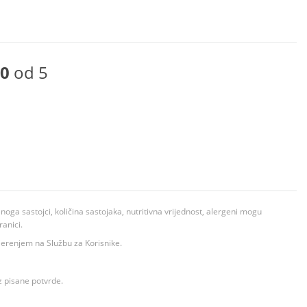
0
od 5
ga sastojci, količina sastojaka, nutritivna vrijednost, alergeni mogu
ranici.
ovjerenjem na Službu za Korisnike.
z pisane potvrde.