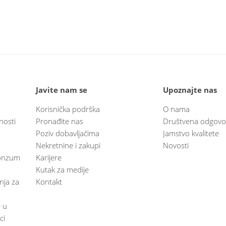
Javite nam se
Upoznajte nas
Korisnička podrška
O nama
nosti
Pronađite nas
Društvena odgovo
Poziv dobavljačima
Jamstvo kvalitete
Nekretnine i zakupi
Novosti
 Konzum
Karijere
Kutak za medije
anja za
Kontakt
e u
ci