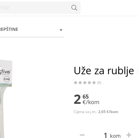
REPŠTINE
Uže za rublje
(0)
2
65
€/kom
Cijena za j.m.:
2,65 €/kom
kom