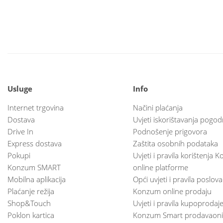
Usluge
Info
Internet trgovina
Načini plaćanja
Dostava
Uvjeti iskorištavanja pogod
Drive In
Podnošenje prigovora
Express dostava
Zaštita osobnih podataka
Pokupi
Uvjeti i pravila korištenja
Konzum SMART
online platforme
Mobilna aplikacija
Opći uvjeti i pravila poslov
Plaćanje režija
Konzum online prodaju
Shop&Touch
Uvjeti i pravila kupoprodaj
Poklon kartica
Konzum Smart prodavaoni