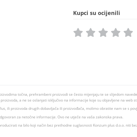
Kupci su ocijenili
oizvodima točna, prehrambeni proizvodi se često mijenjaju te se slijedom navedeno
ju proizvoda, a ne se oslanjati isključivo na informacije koje su objavljene na web st
 K Plus, ili proizvoda drugih dobavljača ili proizvođača, molimo obratite nam se s p
 odgovoran za netočne informacije. Ovo ne utječe na vaša zakonska prava.
roducirati na bilo koji način bez prethodne suglasnosti Konzum plus d.o.o. niti be