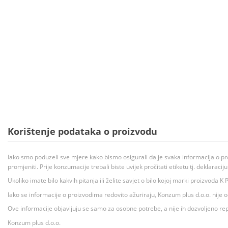
Korištenje podataka o proizvodu
Iako smo poduzeli sve mjere kako bismo osigurali da je svaka informacija o pr
promjeniti. Prije konzumacije trebali biste uvijek pročitati etiketu tj. deklaraci
Ukoliko imate bilo kakvih pitanja ili želite savjet o bilo kojoj marki proizvoda
Iako se informacije o proizvodima redovito ažuriraju, Konzum plus d.o.o. nije
Ove informacije objavljuju se samo za osobne potrebe, a nije ih dozvoljeno rep
Konzum plus d.o.o.