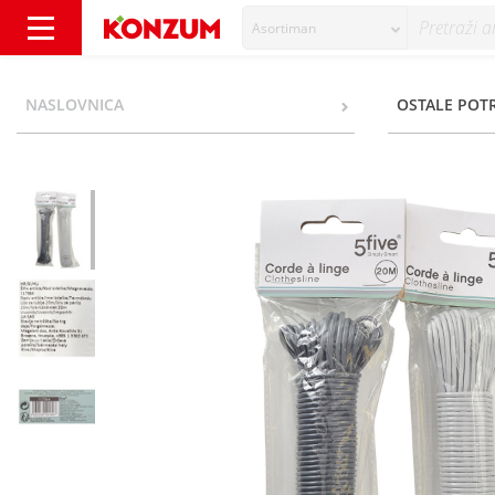
Asortiman
Uže za rublje razne boje 20 m - Konzum
NASLOVNICA
OSTALE POT