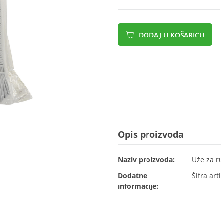
DODAJ U KOŠARICU
Opis proizvoda
Naziv proizvoda:
Uže za r
Dodatne
Šifra art
informacije: