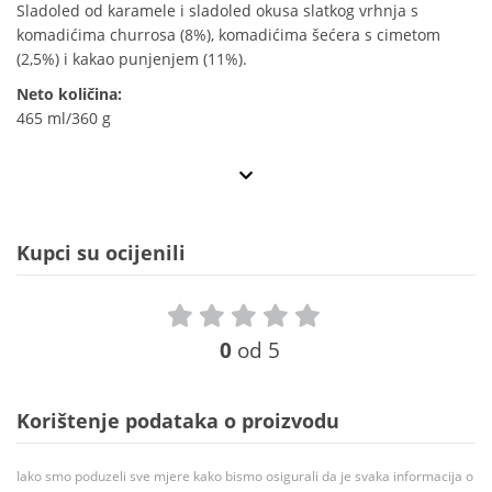
Sladoled od karamele i sladoled okusa slatkog vrhnja s
komadićima churrosa (8%), komadićima šećera s cimetom
(2,5%) i kakao punjenjem (11%).
Neto količina:
465 ml/360 g
Kupci su ocijenili
0
od 5
Korištenje podataka o proizvodu
Iako smo poduzeli sve mjere kako bismo osigurali da je svaka informacija o