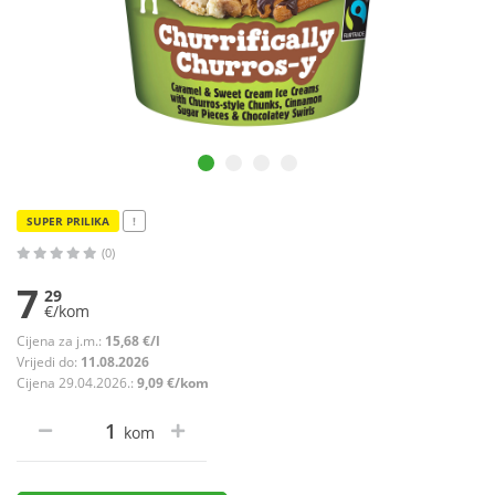
SUPER PRILIKA
!
(0)
7
29
€/kom
Cijena za j.m.:
15,68 €/l
Vrijedi do:
11.08.2026
Cijena 29.04.2026.:
9,09 €/kom
kom