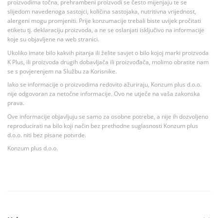
proizvodima točna, prehrambeni proizvodi se često mijenjaju te se
slijedom navedenoga sastojci, količina sastojaka, nutritivna vrijednost,
alergeni mogu promjeniti. Prije konzumacije trebali biste uvijek pročitati
etiketu tj. deklaraciju proizvoda, a ne se oslanjati isključivo na informacije
koje su objavljene na web stranici.
Ukoliko imate bilo kakvih pitanja ili želite savjet o bilo kojoj marki proizvoda
K Plus, ili proizvoda drugih dobavljača ili proizvođača, molimo obratite nam
se s povjerenjem na Službu za Korisnike.
Iako se informacije o proizvodima redovito ažuriraju, Konzum plus d.o.o.
nije odgovoran za netočne informacije. Ovo ne utječe na vaša zakonska
prava.
Ove informacije objavljuju se samo za osobne potrebe, a nije ih dozvoljeno
reproducirati na bilo koji način bez prethodne suglasnosti Konzum plus
d.o.o. niti bez pisane potvrde.
Konzum plus d.o.o.