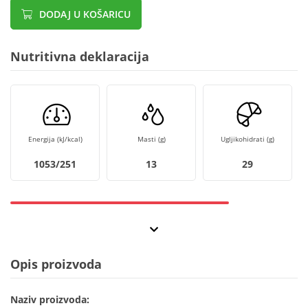
DODAJ U KOŠARICU
Nutritivna deklaracija
Energija (kJ/kcal)
Masti (g)
Ugljikohidrati (g)
1053/251
13
29
Opis proizvoda
Naziv proizvoda: