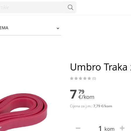
REMA
Umbro Traka 
(0)
7
79
€/kom
Cijena za j.m.:
7,79 €/kom
kom