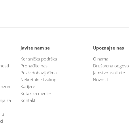
Javite nam se
Upoznajte nas
Korisnička podrška
O nama
nosti
Pronađite nas
Društvena odgovo
Poziv dobavljačima
Jamstvo kvalitete
Nekretnine i zakupi
Novosti
 Konzum
Karijere
Kutak za medije
anja za
Kontakt
e u
ci