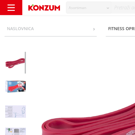
Asortiman
Umbro Traka za vježbe snage 25 kg - Konzum
NASLOVNICA
FITNESS OP