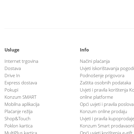
Usluge
Info
Internet trgovina
Načini plaćanja
Dostava
Uvjeti iskorištavanja pogod
Drive In
Podnošenje prigovora
Express dostava
Zaštita osobnih podataka
Pokupi
Uvjeti i pravila korištenja
Konzum SMART
online platforme
Mobilna aplikacija
Opći uvjeti i pravila poslov
Plaćanje režija
Konzum online prodaju
Shop&Touch
Uvjeti i pravila kupoprodaj
Poklon kartica
Konzum Smart prodavaoni
MultiPlus kartica
Opći uvjeti korištenja e-gift