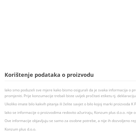
Korištenje podataka o proizvodu
Iako smo poduzeli sve mjere kako bismo osigurali da je svaka informacija o pr
promjeniti. Prije konzumacije trebali biste uvijek pročitati etiketu tj. deklaraci
Ukoliko imate bilo kakvih pitanja ili želite savjet o bilo kojoj marki proizvoda
Iako se informacije o proizvodima redovito ažuriraju, Konzum plus d.o.o. nije
Ove informacije objavljuju se samo za osobne potrebe, a nije ih dozvoljeno rep
Konzum plus d.o.o.