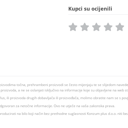
Kupci su ocijenili
oizvodima točna, prehrambeni proizvodi se često mijenjaju te se slijedom navedeno
ju proizvoda, a ne se oslanjati isključivo na informacije koje su objavljene na web st
 K Plus, ili proizvoda drugih dobavljača ili proizvođača, molimo obratite nam se s p
 odgovoran za netočne informacije. Ovo ne utječe na vaša zakonska prava.
roducirati na bilo koji način bez prethodne suglasnosti Konzum plus d.o.o. niti be