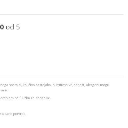
0
od 5
ga sastojci, količina sastojaka, nutritivna vrijednost, alergeni mogu
ranici.
ovjerenjem na Službu za Korisnike.
z pisane potvrde.