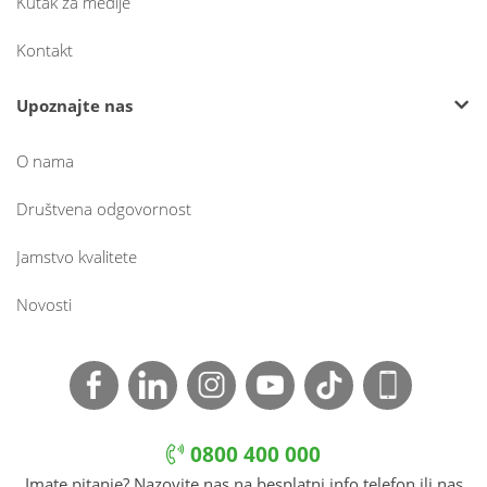
Kutak za medije
Kontakt
Upoznajte nas
O nama
Društvena odgovornost
Jamstvo kvalitete
Novosti
0800 400 000
Imate pitanje? Nazovite nas na besplatni info telefon ili nas