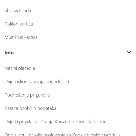
Shop&Touch
Poklon kartica
MultiPlus kartica
Info
Načini plaćanja
Uvjeti iskorištavanja pogodnosti
Podnošenje prigovora
Zaštita osobnih podataka
Uvjeti i pravila korištenja Konzum online platforme
Opći uvjeti i pravila poslovanja za Konzum online prodaju