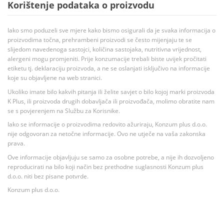
Korištenje podataka o proizvodu
Iako smo poduzeli sve mjere kako bismo osigurali da je svaka informacija o
proizvodima točna, prehrambeni proizvodi se često mijenjaju te se
slijedom navedenoga sastojci, količina sastojaka, nutritivna vrijednost,
alergeni mogu promjeniti. Prije konzumacije trebali biste uvijek pročitati
etiketu tj. deklaraciju proizvoda, a ne se oslanjati isključivo na informacije
koje su objavljene na web stranici.
Ukoliko imate bilo kakvih pitanja ili želite savjet o bilo kojoj marki proizvoda
K Plus, ili proizvoda drugih dobavljača ili proizvođača, molimo obratite nam
se s povjerenjem na Službu za Korisnike.
Iako se informacije o proizvodima redovito ažuriraju, Konzum plus d.o.o.
nije odgovoran za netočne informacije. Ovo ne utječe na vaša zakonska
prava.
Ove informacije objavljuju se samo za osobne potrebe, a nije ih dozvoljeno
reproducirati na bilo koji način bez prethodne suglasnosti Konzum plus
d.o.o. niti bez pisane potvrde.
Konzum plus d.o.o.