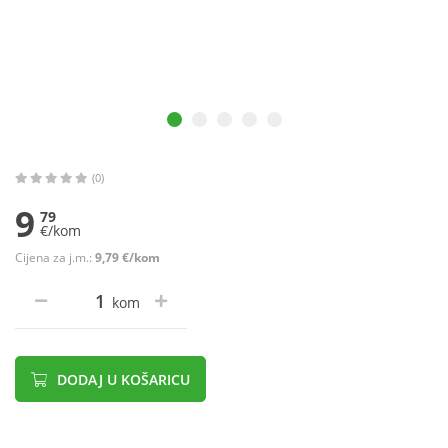
(0)
9
79
€/kom
Cijena za j.m.:
9,79 €/kom
kom
DODAJ U KOŠARICU