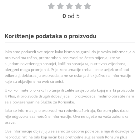
0
od 5
Korištenje podataka o proizvodu
Iako smo poduzeli sve mjere kako bismo osigurali da je svaka informacija o
proizvodima točna, prehrambeni proizvodi se često mijenjaju te se
slijedom navedenoga sastojci, količina sastojaka, nutritivna vrijednost,
alergeni mogu promjeniti. Prije konzumacije trebali biste uvijek pročitati
etiketu tj. deklaraciju proizvoda, a ne se oslanjati isključivo na informacije
koje su objavljene na web stranici.
Ukoliko imate bilo kakvih pitanja ili želite savjet o bilo kojoj marki proizvoda
K Plus, ili proizvoda drugih dobavljača ili proizvođača, molimo obratite nam
se s povjerenjem na Službu za Korisnike.
Iako se informacije o proizvodima redovito ažuriraju, Konzum plus d.o.o.
nije odgovoran za netočne informacije. Ovo ne utječe na vaša zakonska
prava.
Ove informacije objavljuju se samo za osobne potrebe, a nije ih dozvoljeno
reproducirati na bilo koji način bez prethodne suglasnosti Konzum plus