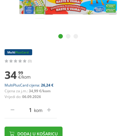
Multi
PlusCard
(0)
34
99
€/kom
MultiPlusCard cijena:
26,24 €
Cijena za j.m.:
34,99 €/kom
Vrijedi do:
06.09.2026
kom
DODAJ U KOŠARICU