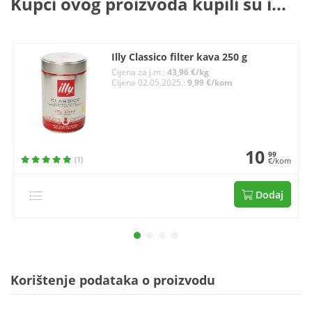
Kupci ovog proizvoda kupili su i...
Illy Classico filter kava 250 g
Cijena za j.m.:
43,96 €/kg
Cijena 02.05.2025.:
9,99 €/kom
10
99
(1)
€/kom
Dodaj
Korištenje podataka o proizvodu