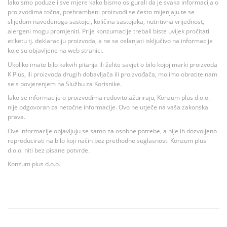
Iako smo poduzeli sve mjere kako bismo osigurali da je svaka informacija o
proizvodima točna, prehrambeni proizvodi se često mijenjaju te se
slijedom navedenoga sastojci, količina sastojaka, nutritivna vrijednost,
alergeni mogu promjeniti. Prije konzumacije trebali biste uvijek pročitati
etiketu tj. deklaraciju proizvoda, a ne se oslanjati isključivo na informacije
koje su objavljene na web stranici.
Ukoliko imate bilo kakvih pitanja ili želite savjet o bilo kojoj marki proizvoda
K Plus, ili proizvoda drugih dobavljača ili proizvođača, molimo obratite nam
se s povjerenjem na Službu za Korisnike.
Iako se informacije o proizvodima redovito ažuriraju, Konzum plus d.o.o.
nije odgovoran za netočne informacije. Ovo ne utječe na vaša zakonska
prava.
Ove informacije objavljuju se samo za osobne potrebe, a nije ih dozvoljeno
reproducirati na bilo koji način bez prethodne suglasnosti Konzum plus
d.o.o. niti bez pisane potvrde.
Konzum plus d.o.o.