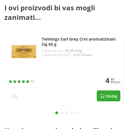
I ovi proizvodi bi vas mogli
zanimati...
Twinings Earl Grey Crni aromatizirani
čaj 50 g
Cijena za j.m.:
90,20 €/kg
Cijena 02.05.2025.:
4,51 €/kom
4
51
(1)
€/kom
Dodaj