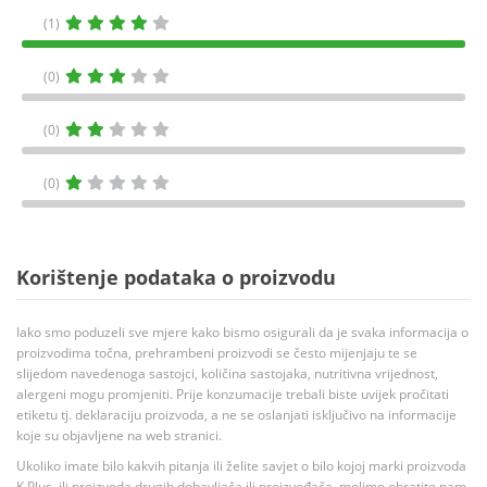
(1)
(0)
(0)
(0)
Korištenje podataka o proizvodu
Iako smo poduzeli sve mjere kako bismo osigurali da je svaka informacija o
proizvodima točna, prehrambeni proizvodi se često mijenjaju te se
slijedom navedenoga sastojci, količina sastojaka, nutritivna vrijednost,
alergeni mogu promjeniti. Prije konzumacije trebali biste uvijek pročitati
etiketu tj. deklaraciju proizvoda, a ne se oslanjati isključivo na informacije
koje su objavljene na web stranici.
Ukoliko imate bilo kakvih pitanja ili želite savjet o bilo kojoj marki proizvoda
K Plus, ili proizvoda drugih dobavljača ili proizvođača, molimo obratite nam