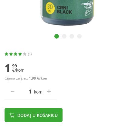
(1)
1
99
€/kom
Cijena za j.m.:
1,99 €/kom
kom
DODAJ U KOŠARICU