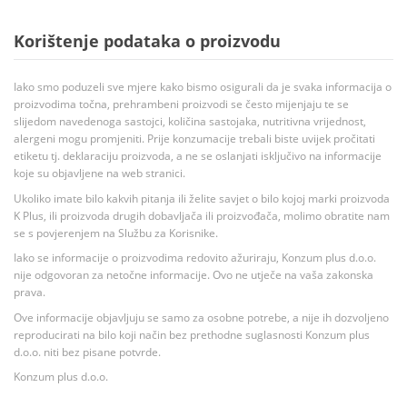
Korištenje podataka o proizvodu
Iako smo poduzeli sve mjere kako bismo osigurali da je svaka informacija o
proizvodima točna, prehrambeni proizvodi se često mijenjaju te se
slijedom navedenoga sastojci, količina sastojaka, nutritivna vrijednost,
alergeni mogu promjeniti. Prije konzumacije trebali biste uvijek pročitati
etiketu tj. deklaraciju proizvoda, a ne se oslanjati isključivo na informacije
koje su objavljene na web stranici.
Ukoliko imate bilo kakvih pitanja ili želite savjet o bilo kojoj marki proizvoda
K Plus, ili proizvoda drugih dobavljača ili proizvođača, molimo obratite nam
se s povjerenjem na Službu za Korisnike.
Iako se informacije o proizvodima redovito ažuriraju, Konzum plus d.o.o.
nije odgovoran za netočne informacije. Ovo ne utječe na vaša zakonska
prava.
Ove informacije objavljuju se samo za osobne potrebe, a nije ih dozvoljeno
reproducirati na bilo koji način bez prethodne suglasnosti Konzum plus
d.o.o. niti bez pisane potvrde.
Konzum plus d.o.o.