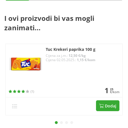
I ovi proizvodi bi vas mogli
zanimati...
Tuc Krekeri paprika 100 g
Cijena za j.m.:
12,50 €/kg
Cijena 02.05.2025.:
1,15 €/kom
1
25
(1)
€/kom
Dodaj