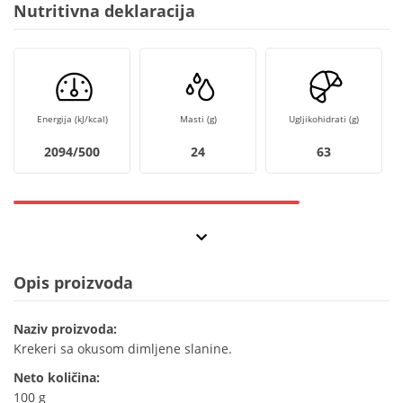
Nutritivna deklaracija
Energija (kJ/kcal)
Masti (g)
Ugljikohidrati (g)
2094/500
24
63
Opis proizvoda
Naziv proizvoda:
Krekeri sa okusom dimljene slanine.
Neto količina:
100 g