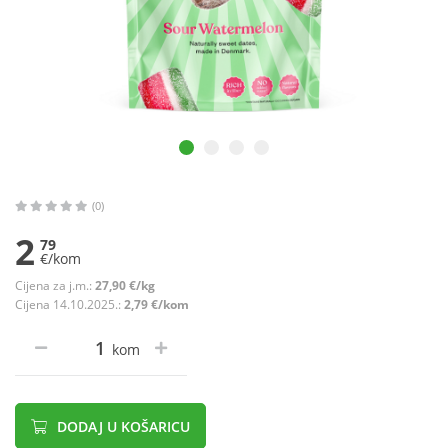
(0)
2
79
€/kom
Cijena za j.m.:
27,90 €/kg
Cijena 14.10.2025.:
2,79 €/kom
kom
DODAJ U KOŠARICU