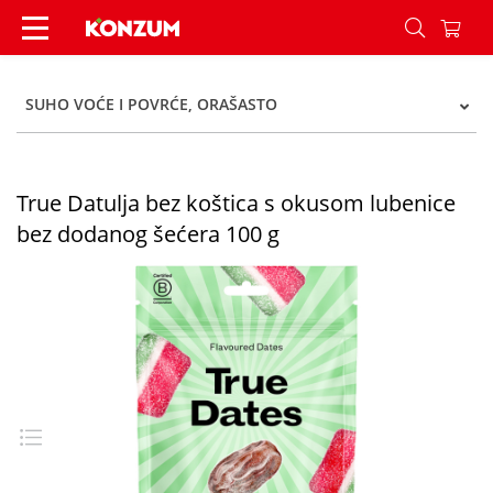
True Datulja bez koštica s okusom lubenice bez
SUHO VOĆE I POVRĆE, ORAŠASTO
True Datulja bez koštica s okusom lubenice
bez dodanog šećera 100 g