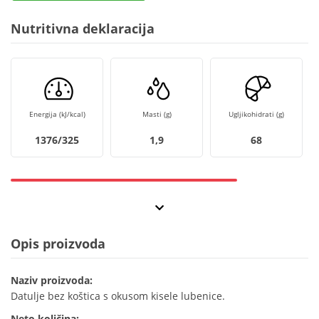
Nutritivna deklaracija
Energija (kJ/kcal)
Masti (g)
Ugljikohidrati (g)
1376/325
1,9
68
Opis proizvoda
Naziv proizvoda:
Datulje bez koštica s okusom kisele lubenice.
Neto količina: