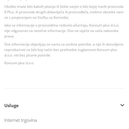
Ukoliko imate bilo kakvih pitanja ili želite savjet o bilo kojoj marki proizvoda
K Plus, ili proizvoda drugih dobavljača ili proizvođača, molimo obratite nam
se s povjerenjem na Službu za Korisnike.
Iako se informacije o proizvodima redovito ažuriraju, Konzum plus d.o.o.
nije odgovoran za netočne informacije. Ovo ne utječe na vaša zakonska
prava.
Ove informacije objavljuju se samo za osobne potrebe, a nije ih dozvoljeno
reproducirati na bilo koji način bez prethodne suglasnosti Konzum plus
d.o.o. niti bez pisane potvrde.
Konzum plus d.o.o.
Usluge
Internet trgovina