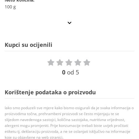
100 g
Kupci su ocijenili
0
od 5
Korištenje podataka o proizvodu
Iako smo poduzeli sve mjere kako bismo osigurali da je svaka informacija o
proizvodima točna, prehrambeni proizvodi se često mijenjaju te se
slijedom navedenoga sastojci, količina sastojaka, nutritivna vrijednost,
alergeni mogu promjeniti. Prije konzumacije trebali biste uvijek pročitati
etiketu tj. deklaraciju proizvoda, a ne se oslanjati isključivo na informacije
koje su objavljene na web stranici.