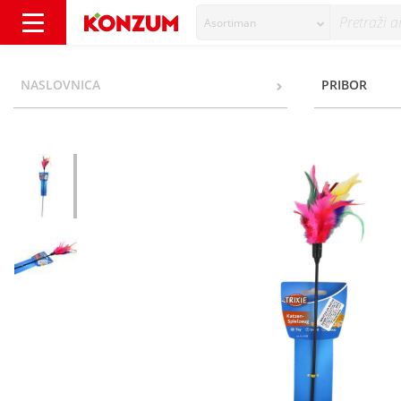
Asortiman
Trixie Igračka za mačke štap 50 cm - Konzum
NASLOVNICA
PRIBOR