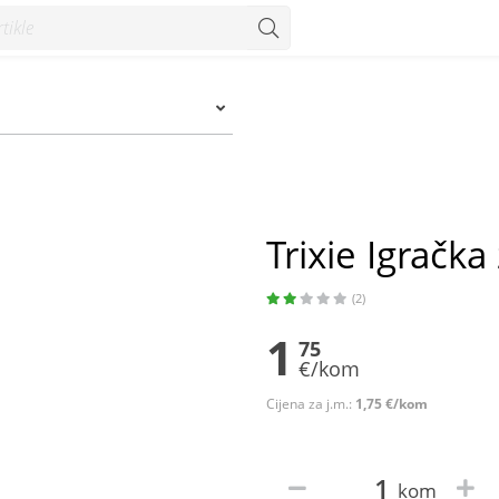
Trixie Igračk
(2)
1
75
€/kom
Cijena za j.m.:
1,75 €/kom
kom