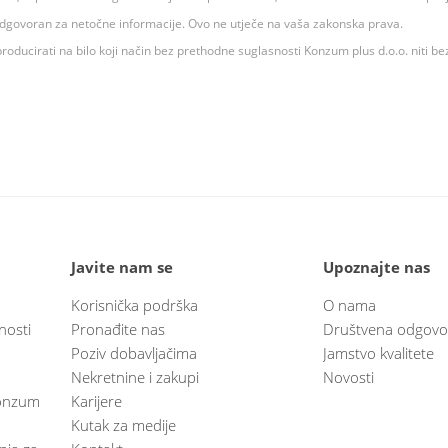
 odgovoran za netočne informacije. Ovo ne utječe na vaša zakonska prava.
roducirati na bilo koji način bez prethodne suglasnosti Konzum plus d.o.o. niti be
Javite nam se
Upoznajte nas
Korisnička podrška
O nama
nosti
Pronađite nas
Društvena odgovo
Poziv dobavljačima
Jamstvo kvalitete
Nekretnine i zakupi
Novosti
 Konzum
Karijere
Kutak za medije