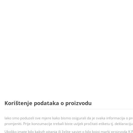
Korištenje podataka o proizvodu
Iako smo poduzeli sve mjere kako bismo osigurali da je svaka informacija o pr
promjeniti. Prije konzumacije trebali biste uvijek pročitati etiketu tj. deklaraci
Ukoliko imate bilo kakvih pitanja ili želite savjet o bilo kojoj marki proizvoda