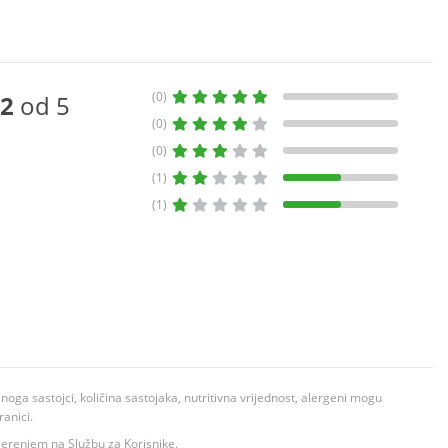
(0)
2
od 5
(0)
(0)
(1)
(1)
ga sastojci, količina sastojaka, nutritivna vrijednost, alergeni mogu
ranici.
ovjerenjem na Službu za Korisnike.