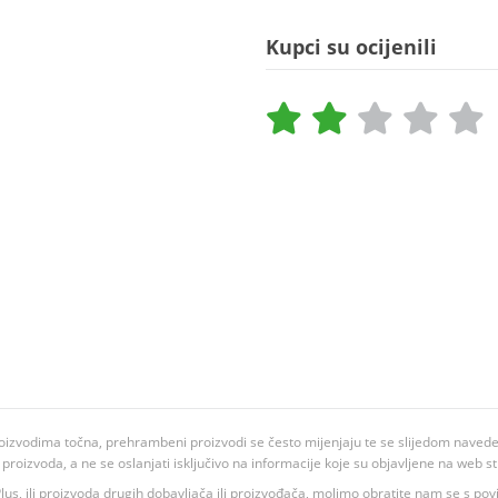
Kupci su ocijenili
oizvodima točna, prehrambeni proizvodi se često mijenjaju te se slijedom navedeno
ju proizvoda, a ne se oslanjati isključivo na informacije koje su objavljene na web st
 K Plus, ili proizvoda drugih dobavljača ili proizvođača, molimo obratite nam se s p