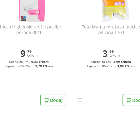
hicco Higijenski ulošci poslije
Toto Mama mrežaste gaćic
poroda 30/1
veličina L 5/1
9
3
79
99
€/kom
€/kom
Cijena za j.m.:
0,33 €/kom
Cijena za j.m.:
3,99 €/kom
Cijena 02.05.2025.:
9,79 €/kom
Cijena 02.05.2025.:
3,99 €/kom
Dodaj
Dod