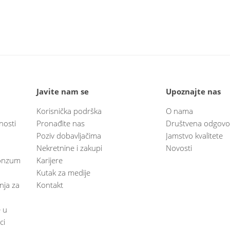
Javite nam se
Upoznajte nas
Korisnička podrška
O nama
nosti
Pronađite nas
Društvena odgovo
Poziv dobavljačima
Jamstvo kvalitete
Nekretnine i zakupi
Novosti
 Konzum
Karijere
Kutak za medije
anja za
Kontakt
e u
ci