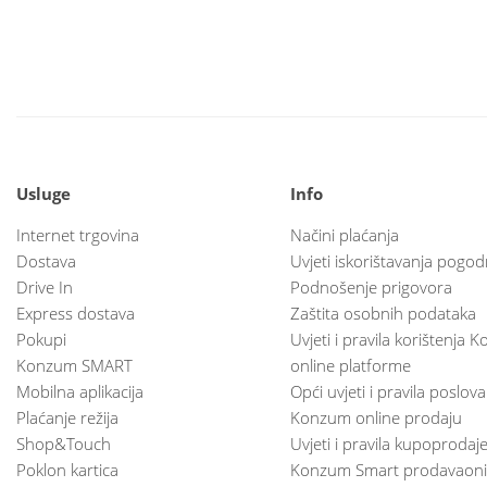
Usluge
Info
Internet trgovina
Načini plaćanja
Dostava
Uvjeti iskorištavanja pogod
Drive In
Podnošenje prigovora
Express dostava
Zaštita osobnih podataka
Pokupi
Uvjeti i pravila korištenja
Konzum SMART
online platforme
Mobilna aplikacija
Opći uvjeti i pravila poslov
Plaćanje režija
Konzum online prodaju
Shop&Touch
Uvjeti i pravila kupoprodaj
Poklon kartica
Konzum Smart prodavaoni