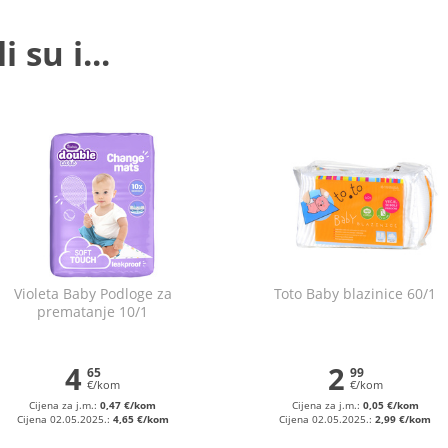
 su i...
Violeta Baby Podloge za
Toto Baby blazinice 60/1
prematanje 10/1
4
2
65
99
€/kom
€/kom
Cijena za j.m.:
0,47 €/kom
Cijena za j.m.:
0,05 €/kom
Cijena 02.05.2025.:
4,65 €/kom
Cijena 02.05.2025.:
2,99 €/kom