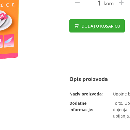
kom
DODAJ U KOŠARICU
Opis proizvoda
Naziv proizvoda:
Upojne bl
Dodatne
To to. U
informacije:
dojenja.
upijanja