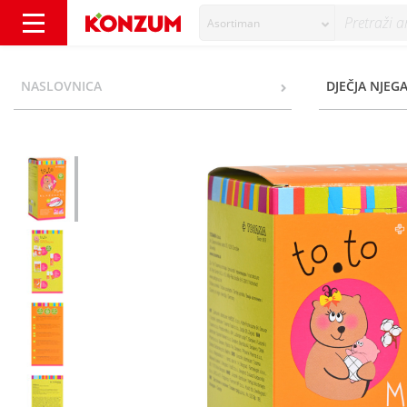
Asortiman
Toto Blazinice za dojilje 30 kom - Konzum
NASLOVNICA
DJEČJA NJEGA