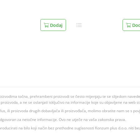
Dodaj
Dod
oizvodima točna, prehrambeni proizvodi se često mijenjaju te se slijedom navedeno
ju proizvoda, a ne se oslanjati isključivo na informacije koje su objavljene na web st
 K Plus, ili proizvoda drugih dobavljača ili proizvođača, molimo obratite nam se s p
 odgovoran za netočne informacije. Ovo ne utječe na vaša zakonska prava.
roducirati na bilo koji način bez prethodne suglasnosti Konzum plus d.o.o. niti be