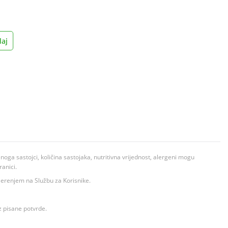
aj
ga sastojci, količina sastojaka, nutritivna vrijednost, alergeni mogu
ranici.
ovjerenjem na Službu za Korisnike.
z pisane potvrde.