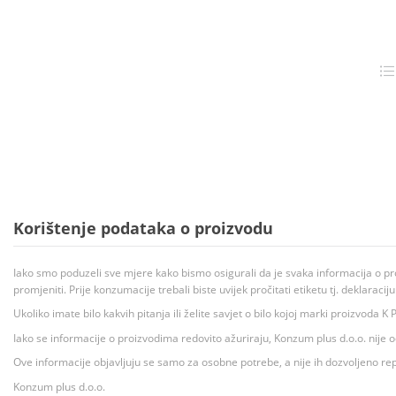
Korištenje podataka o proizvodu
Iako smo poduzeli sve mjere kako bismo osigurali da je svaka informacija o pr
promjeniti. Prije konzumacije trebali biste uvijek pročitati etiketu tj. deklaraci
Ukoliko imate bilo kakvih pitanja ili želite savjet o bilo kojoj marki proizvoda
Iako se informacije o proizvodima redovito ažuriraju, Konzum plus d.o.o. nije
Ove informacije objavljuju se samo za osobne potrebe, a nije ih dozvoljeno rep
Konzum plus d.o.o.