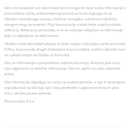
Iako smo poduzeli sve mjere kako bismo osigurali da je svaka informacija o
proizvodima točna, prehrambeni proizvodi se često mijenjaju te se
slijedom navedenoga sastojci, količina sastojaka, nutritivna vrijednost,
alergeni mogu promjeniti. Prije konzumacije trebali biste uvijek pročitati
etiketu tj. deklaraciju proizvoda, a ne se oslanjati isključivo na informacije
koje su objavljene na web stranici.
Ukoliko imate bilo kakvih pitanja ili želite savjet o bilo kojoj marki proizvoda
K Plus, ili proizvoda drugih dobavljača ili proizvođača, molimo obratite nam
se s povjerenjem na Službu za Korisnike.
Iako se informacije o proizvodima redovito ažuriraju, Konzum plus d.o.o.
nije odgovoran za netočne informacije. Ovo ne utječe na vaša zakonska
prava.
Ove informacije objavljuju se samo za osobne potrebe, a nije ih dozvoljeno
reproducirati na bilo koji način bez prethodne suglasnosti Konzum plus
d.o.o. niti bez pisane potvrde.
Konzum plus d.o.o.