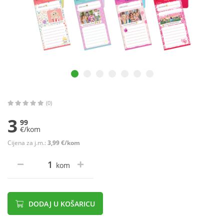
(0)
3
99
€/kom
Cijena za j.m.:
3,99 €/kom
kom
DODAJ U KOŠARICU