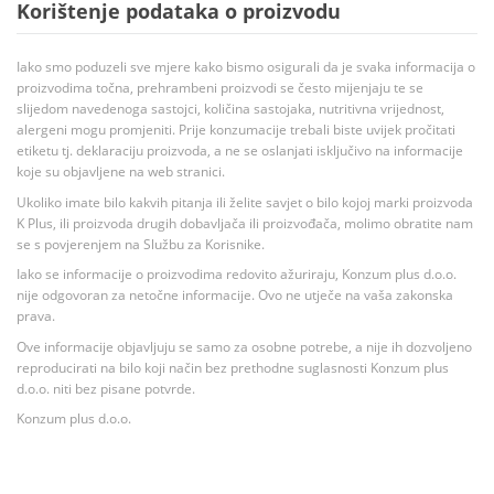
Korištenje podataka o proizvodu
Iako smo poduzeli sve mjere kako bismo osigurali da je svaka informacija o
proizvodima točna, prehrambeni proizvodi se često mijenjaju te se
slijedom navedenoga sastojci, količina sastojaka, nutritivna vrijednost,
alergeni mogu promjeniti. Prije konzumacije trebali biste uvijek pročitati
etiketu tj. deklaraciju proizvoda, a ne se oslanjati isključivo na informacije
koje su objavljene na web stranici.
Ukoliko imate bilo kakvih pitanja ili želite savjet o bilo kojoj marki proizvoda
K Plus, ili proizvoda drugih dobavljača ili proizvođača, molimo obratite nam
se s povjerenjem na Službu za Korisnike.
Iako se informacije o proizvodima redovito ažuriraju, Konzum plus d.o.o.
nije odgovoran za netočne informacije. Ovo ne utječe na vaša zakonska
prava.
Ove informacije objavljuju se samo za osobne potrebe, a nije ih dozvoljeno
reproducirati na bilo koji način bez prethodne suglasnosti Konzum plus
d.o.o. niti bez pisane potvrde.
Konzum plus d.o.o.