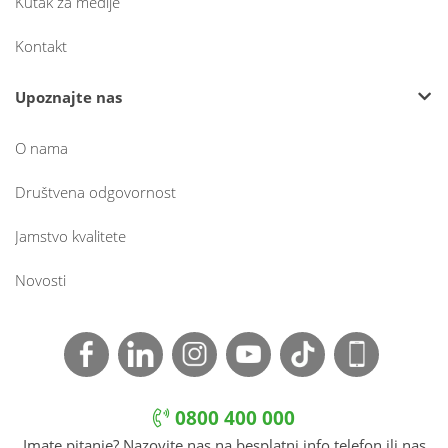
Kutak za medije
Kontakt
Upoznajte nas
O nama
Društvena odgovornost
Jamstvo kvalitete
Novosti
0800 400 000
Imate pitanje? Nazovite nas na besplatni info telefon ili nas