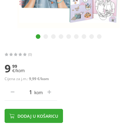
(0)
9
99
€/kom
Cijena za j.m.:
9,99 €/kom
kom
DODAJ U KOŠARICU