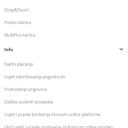
Shop&Touch
Poklon kartica
MultiPlus kartica
Info
Načini plaćanja
Uvjeti iskorištavanja pogodnosti
Podnošenje prigovora
Zaštita osobnih podataka
Uvjeti i pravila korištenja Konzum online platforme
Opći uvjeti i pravila poslovanja za Konzum online prodaju