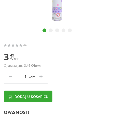
(0)
3
49
€/kom
Cijena za j.m.:
3,49 €/kom
kom
DODAJ U KOŠARICU
OPASNOST!