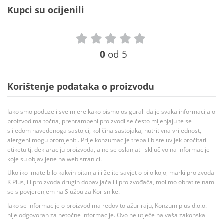
Kupci su ocijenili
0
od 5
Korištenje podataka o proizvodu
Iako smo poduzeli sve mjere kako bismo osigurali da je svaka informacija o
proizvodima točna, prehrambeni proizvodi se često mijenjaju te se
slijedom navedenoga sastojci, količina sastojaka, nutritivna vrijednost,
alergeni mogu promjeniti. Prije konzumacije trebali biste uvijek pročitati
etiketu tj. deklaraciju proizvoda, a ne se oslanjati isključivo na informacije
koje su objavljene na web stranici.
Ukoliko imate bilo kakvih pitanja ili želite savjet o bilo kojoj marki proizvoda
K Plus, ili proizvoda drugih dobavljača ili proizvođača, molimo obratite nam
se s povjerenjem na Službu za Korisnike.
Iako se informacije o proizvodima redovito ažuriraju, Konzum plus d.o.o.
nije odgovoran za netočne informacije. Ovo ne utječe na vaša zakonska