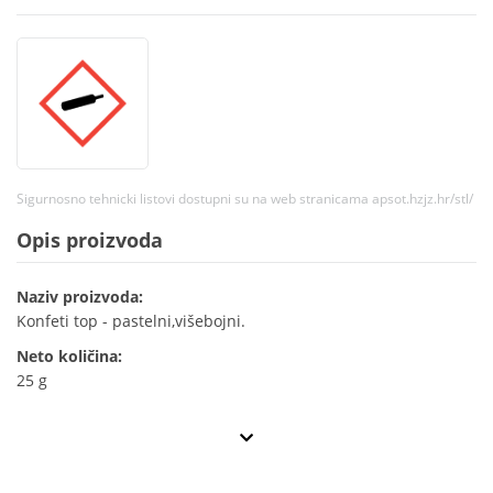
Sigurnosno tehnicki listovi dostupni su na web stranicama apsot.hzjz.hr/stl/
Opis proizvoda
Naziv proizvoda:
Konfeti top - pastelni,višebojni.
Neto količina:
25 g