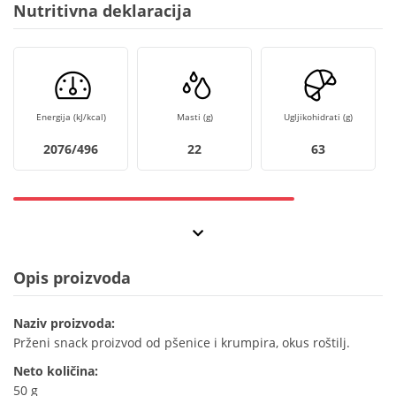
Nutritivna deklaracija
Energija (kJ/kcal)
Masti (g)
Ugljikohidrati (g)
2076/496
22
63
Opis proizvoda
Naziv proizvoda:
Prženi snack proizvod od pšenice i krumpira, okus roštilj.
Neto količina:
50 g