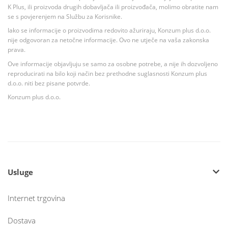
K Plus, ili proizvoda drugih dobavljača ili proizvođača, molimo obratite nam
se s povjerenjem na Službu za Korisnike.
Iako se informacije o proizvodima redovito ažuriraju, Konzum plus d.o.o.
nije odgovoran za netočne informacije. Ovo ne utječe na vaša zakonska
prava.
Ove informacije objavljuju se samo za osobne potrebe, a nije ih dozvoljeno
reproducirati na bilo koji način bez prethodne suglasnosti Konzum plus
d.o.o. niti bez pisane potvrde.
Konzum plus d.o.o.
Usluge
Internet trgovina
Dostava