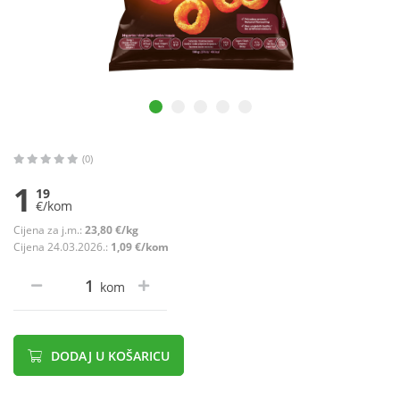
(0)
1
19
€/kom
Cijena za j.m.:
23,80 €/kg
Cijena 24.03.2026.:
1,09 €/kom
kom
DODAJ U KOŠARICU