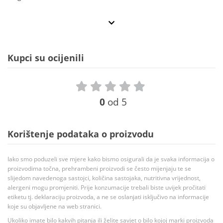
Kupci su ocijenili
0
od 5
Korištenje podataka o proizvodu
Iako smo poduzeli sve mjere kako bismo osigurali da je svaka informacija o
proizvodima točna, prehrambeni proizvodi se često mijenjaju te se
slijedom navedenoga sastojci, količina sastojaka, nutritivna vrijednost,
alergeni mogu promjeniti. Prije konzumacije trebali biste uvijek pročitati
etiketu tj. deklaraciju proizvoda, a ne se oslanjati isključivo na informacije
koje su objavljene na web stranici.
Ukoliko imate bilo kakvih pitanja ili želite savjet o bilo kojoj marki proizvoda