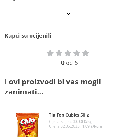
Kupci su ocijenili
0
od 5
I ovi proizvodi bi vas mogli
zanimati...
Tip Top Cubics 50 g
Cijena za j.m.:
23,80 €/kg
Cijena 02.05.2025.:
1,09 €/kom