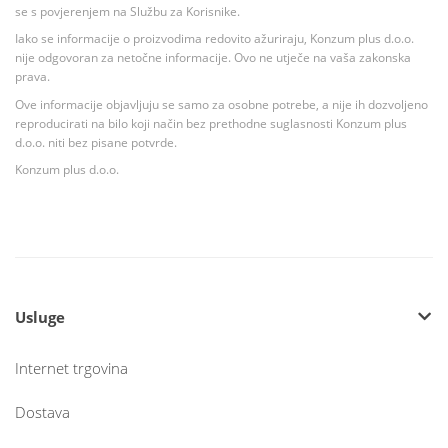
se s povjerenjem na Službu za Korisnike.
Iako se informacije o proizvodima redovito ažuriraju, Konzum plus d.o.o.
nije odgovoran za netočne informacije. Ovo ne utječe na vaša zakonska
prava.
Ove informacije objavljuju se samo za osobne potrebe, a nije ih dozvoljeno
reproducirati na bilo koji način bez prethodne suglasnosti Konzum plus
d.o.o. niti bez pisane potvrde.
Konzum plus d.o.o.
Usluge
Internet trgovina
Dostava