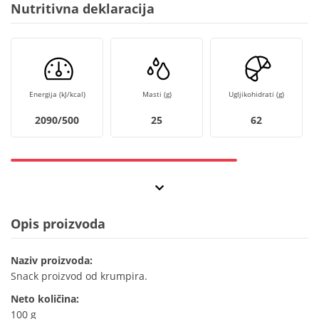
Nutritivna deklaracija
Energija (kJ/kcal)
Masti (g)
Ugljikohidrati (g)
2090/500
25
62
Opis proizvoda
Naziv proizvoda:
Snack proizvod od krumpira.
Neto količina:
100 g